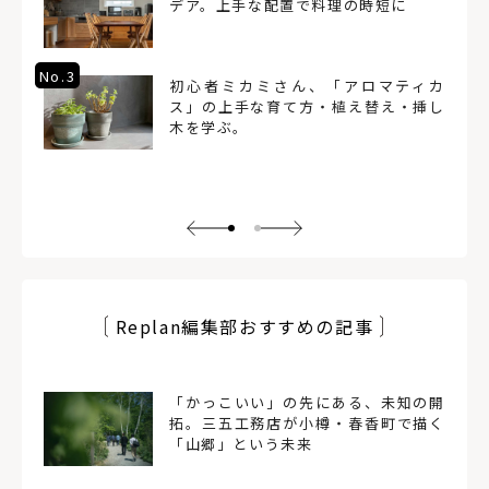
デア。上手な配置で料理の時短に
No.3
初心者ミカミさん、「アロマティカ
ス」の上手な育て方・植え替え・挿し
木を学ぶ。
Replan編集部おすすめの記事
「かっこいい」の先にある、未知の開
拓。三五工務店が小樽・春香町で描く
「山郷」という未来