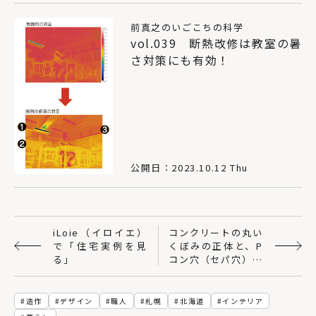
前真之のいごこちの科学
vol.039 断熱改修は教室の暑
さ対策にも有効！
公開日：2023.10.12 Thu
iLoie（イロイエ）
コンクリートの丸い
で「住宅実例を見
くぼみの正体と、P
る」
コン穴（セパ穴）を
使ったフックのご紹
介！
造作
デザイン
職人
札幌
北海道
インテリア