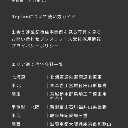
を提供しています。
Replanについて
使い方ガイド
出会う
連載記事
住宅実例を見る
写真を見る
お問い合わせ
プレスリリース受付
採用情報
プライバシーポリシー
エリア別：住宅会社一覧
北海道
北海道
道央
道南
道北
道東
東北
青森
岩手
宮城
秋田
山形
福島
関東
茨城
栃木
群馬
埼玉
千葉
東京
神奈川
甲信越・北陸
新潟
富山
石川
福井
山梨
長野
東海
岐阜
静岡
愛知
三重
関西
滋賀
京都
大阪
兵庫
奈良
和歌山