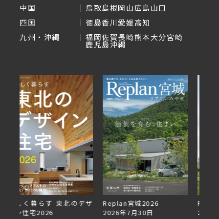
中国
鳥取
島根
岡山
広島
山口
四国
徳島
香川
愛媛
高知
九州・沖縄
福岡
佐賀
長崎
熊本
大分
宮崎
鹿児島
沖縄
デザ
Replan宮城2026
Replan北海道VOL.153
2026年7月30日
2026年6月27日