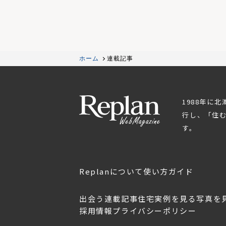
ホーム
連載記事
1988年に
行し、「住
す。
Replanについて
使い方ガイド
出会う
連載記事
住宅実例を見る
写真を
採用情報
プライバシーポリシー
OL.152
美しく暮らす 東北のデザ
Replan宮城2026