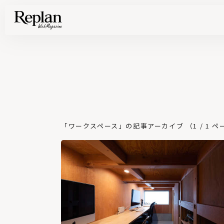
家づくりの基礎知識や空間づくりのコツなど、暮らしに役立つ情報を発信中！
住まいと暮らしの実例を写真と記事で丁寧にわかりやすくご紹介します
部位別の実例写真から、自分らしい住まいのアイデアや好み見つけてみませんか。
Find your house photos
「ワークスペース」の記事アーカイブ （1 / 1 ペ