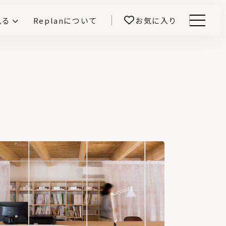
見る
Replanについて
お気に入り
Menu
E -インテリアと暮らす-
開！
鎌田紀彦のQ1.0住宅デザイン論
前真之のいごこちの科学