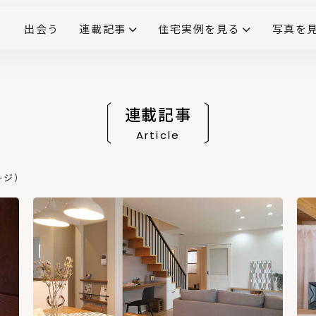
出会う
連載記事
住宅実例を見る
写真を
リノベーションで生まれ変わった、造作が映える住まい
ダイニングテーブル
(258)
キッチン収納
大開口
対面式キッチン
キッチンカウンター
この会社、ここがすごい！
INTERIOR&LIF
こだわりモデルハウス大公
連載記事
Article
ージ）