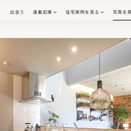
出会う
連載記事
住宅実例を見る
写真を
リノベーションで生まれ変わった、造作が映える住まい
ダイニングテーブル
(258)
キッチン収納
大開口
対面式キッチン
キッチンカウンター
この会社、ここがすごい！
INTERIOR&LIF
こだわりモデルハウス大公