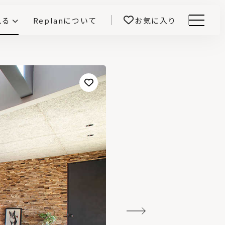
見る
Replanについて
お気に入り
Menu
E -インテリアと暮らす-
開！
鎌田紀彦のQ1.0住宅デザイン論
前真之のいごこちの科学