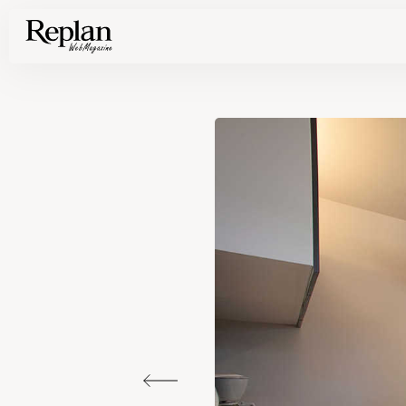
家づくりの基礎知識や空間づくりのコツなど、暮らしに役立つ情報を発信中！
住まいと暮らしの実例を写真と記事で丁寧にわかりやすくご紹介します
部位別の実例写真から、自分らしい住まいのアイデアや好み見つけてみませんか。
Find your house photos