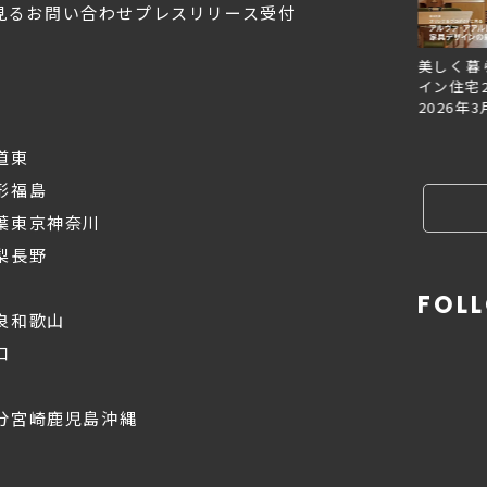
見る
お問い合わせ
プレスリリース受付
Replan北海道VOL.153
Replan北海道VOL.152
美しく暮
2026年6月27日
2026年3月28日
イン住宅2
2026年3
道東
形
福島
葉
東京
神奈川
梨
長野
FOL
良
和歌山
口
分
宮崎
鹿児島
沖縄