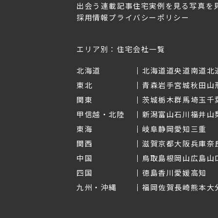
出会う
連載記事
住宅実例を見る
写真を
採用情報
プライバシーポリシー
OL.152
美しく暮らす 東北のデザ
Replan宮城2026
イン住宅2026
2026年7月30日
2026年3月11日
エリア別：住宅会社一覧
北海道
北海道
道央
道南
道北
東北
青森
岩手
宮城
秋田
山
関東
茨城
栃木
群馬
埼玉
千
甲信越・北陸
新潟
富山
石川
福井
山
東海
岐阜
静岡
愛知
三重
関西
滋賀
京都
大阪
兵庫
奈
中国
鳥取
島根
岡山
広島
山
四国
徳島
香川
愛媛
高知
九州・沖縄
福岡
佐賀
長崎
熊本
大