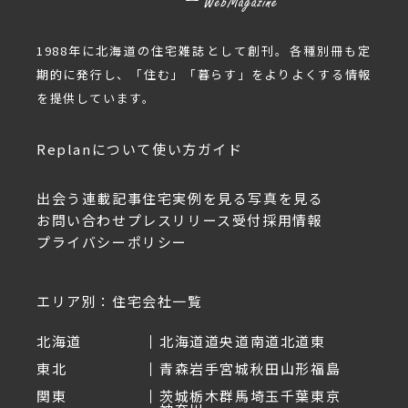
1988年に北海道の住宅雑誌として創刊。各種別冊も定
期的に発行し、「住む」「暮らす」をよりよくする情報
を提供しています。
Replanについて
使い方ガイド
出会う
連載記事
住宅実例を見る
写真を見る
お問い合わせ
プレスリリース受付
採用情報
プライバシーポリシー
エリア別：住宅会社一覧
北海道
北海道
道央
道南
道北
道東
東北
青森
岩手
宮城
秋田
山形
福島
関東
茨城
栃木
群馬
埼玉
千葉
東京