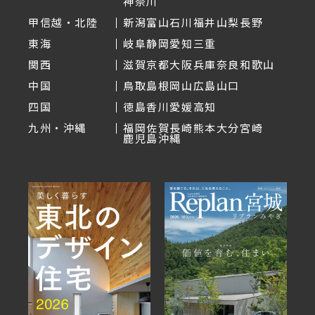
神奈川
甲信越・北陸
新潟
富山
石川
福井
山梨
長野
東海
岐阜
静岡
愛知
三重
関西
滋賀
京都
大阪
兵庫
奈良
和歌山
中国
鳥取
島根
岡山
広島
山口
四国
徳島
香川
愛媛
高知
九州・沖縄
福岡
佐賀
長崎
熊本
大分
宮崎
鹿児島
沖縄