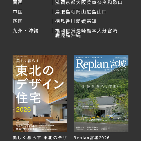
関西
滋賀
京都
大阪
兵庫
奈良
和歌山
中国
鳥取
島根
岡山
広島
山口
四国
徳島
香川
愛媛
高知
九州・沖縄
福岡
佐賀
長崎
熊本
大分
宮崎
鹿児島
沖縄
美しく暮らす 東北のデザ
Replan宮城2026
Re