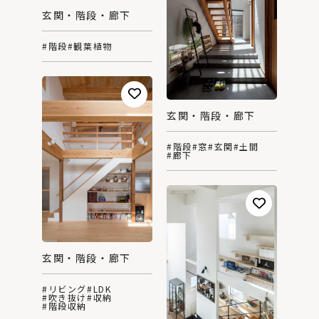
玄関・階段・廊下
#階段
#観葉植物
玄関・階段・廊下
#階段
#窓
#玄関
#土間
#廊下
玄関・階段・廊下
#リビング
#LDK
#吹き抜け
#収納
#階段収納