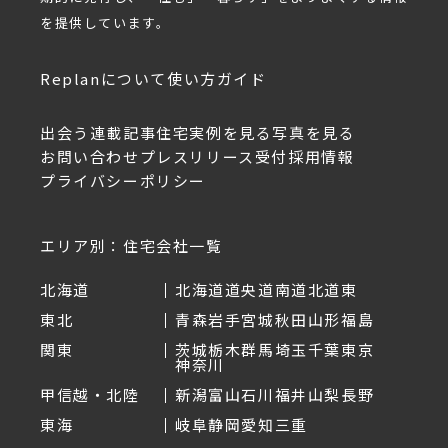
を提供しています。
Replanについて
使い方ガイド
出会う
連載記事
住宅実例を見る
写真を見る
お問い合わせ
プレスリリース受付
採用情報
プライバシーポリシー
エリア別：住宅会社一覧
北海道
北海道
道央
道南
道北
道東
東北
青森
岩手
宮城
秋田
山形
福島
関東
茨城
栃木
群馬
埼玉
千葉
東京
神奈川
甲信越・北陸
新潟
富山
石川
福井
山梨
長野
東海
岐阜
静岡
愛知
三重