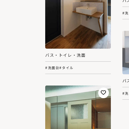
バ
#
バス・トイレ・洗面
#洗面台
#タイル
バ
#