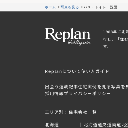
ホーム
写真を見る
バス・トイレ・洗面
1988年に
行し、「住
す。
Replanについて
使い方ガイド
出会う
連載記事
住宅実例を見る
写真を
採用情報
プライバシーポリシー
OL.152
美しく暮らす 東北のデザ
Replan宮城2026
イン住宅2026
2026年7月30日
2026年3月11日
エリア別：住宅会社一覧
北海道
北海道
道央
道南
道北