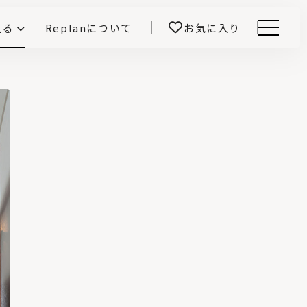
見る
Replanについて
お気に入り
Menu
E -インテリアと暮らす-
開！
鎌田紀彦のQ1.0住宅デザイン論
前真之のいごこちの科学