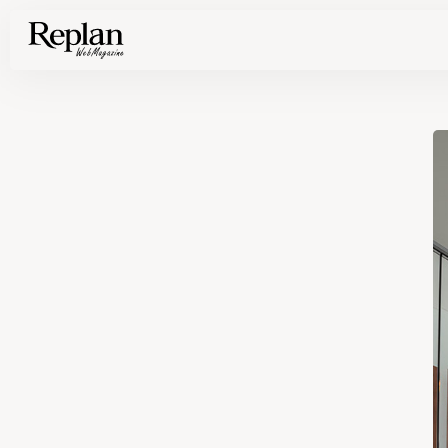
家づくりの基礎知識や空間づくりのコツなど、暮らしに役立つ情報を発信中！
住まいと暮らしの実例を写真と記事で丁寧にわかりやすくご紹介します
部位別の実例写真から、自分らしい住まいのアイデアや好み見つけてみませんか。
Find your house photos