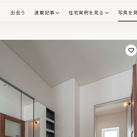
出会う
連載記事
住宅実例を見る
写真を
リノベーションで生まれ変わった、造作が映える住まい
ダイニングテーブル
(258)
キッチン収納
大開口
対面式キッチン
キッチンカウンター
この会社、ここがすごい！
INTERIOR&LIF
こだわりモデルハウス大公