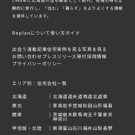
1988年に北海道の住宅雑誌として創刊。各種別冊も定
期的に発行し、「住む」「暮らす」をよりよくする情報
を提供しています。
Replanについて
使い方ガイド
出会う
連載記事
住宅実例を見る
写真を見る
お問い合わせ
プレスリリース受付
採用情報
プライバシーポリシー
エリア別：住宅会社一覧
北海道
北海道
道央
道南
道北
道東
東北
青森
岩手
宮城
秋田
山形
福島
関東
茨城
栃木
群馬
埼玉
千葉
東京
神奈川
甲信越・北陸
新潟
富山
石川
福井
山梨
長野