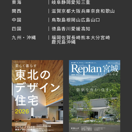
東海
岐阜
静岡
愛知
三重
関西
滋賀
京都
大阪
兵庫
奈良
和歌山
中国
鳥取
島根
岡山
広島
山口
四国
徳島
香川
愛媛
高知
九州・沖縄
福岡
佐賀
長崎
熊本
大分
宮崎
鹿児島
沖縄