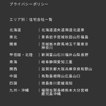
プライバシーポリシー
エリア別：住宅会社一覧
北海道
北海道
道央
道南
道北
道東
東北
青森
岩手
宮城
秋田
山形
福島
関東
茨城
栃木
群馬
埼玉
千葉
東京
神奈川
甲信越・北陸
新潟
富山
石川
福井
山梨
長野
東海
岐阜
静岡
愛知
三重
関西
滋賀
京都
大阪
兵庫
奈良
和歌山
中国
鳥取
島根
岡山
広島
山口
四国
徳島
香川
愛媛
高知
九州・沖縄
福岡
佐賀
長崎
熊本
大分
宮崎
鹿児島
沖縄