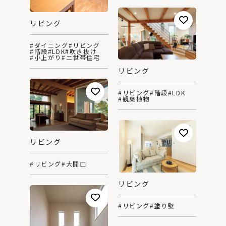
リビング
#ダイニング
#リビング
#階段
#LDK
#吹き抜け
#小上がり
#二世帯住宅
リビング
#リビング
#階段
#LDK
#観葉植物
リビング
#リビング
#大開口
リビング
#リビング
#塗り壁