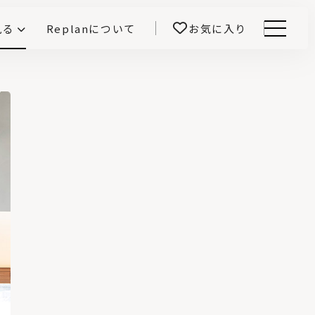
見る
Replanについて
お気に入り
Menu
E -インテリアと暮らす-
開！
鎌田紀彦のQ1.0住宅デザイン論
前真之のいごこちの科学