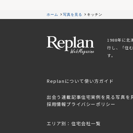
ホーム
写真を見る
キッチン
1988年に
行し、「住
す。
Replanについて
使い方ガイド
出会う
連載記事
住宅実例を見る
写真を
採用情報
プライバシーポリシー
OL.152
美しく暮らす 東北のデザ
Replan宮城2026
イン住宅2026
2026年7月30日
2026年3月11日
エリア別：住宅会社一覧