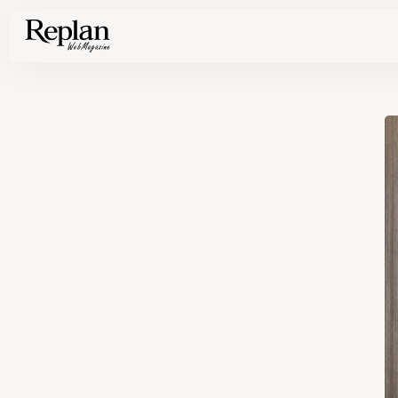
家づくりの基礎知識や空間づくりのコツなど、暮らしに役立つ情報を発信中！
住まいと暮らしの実例を写真と記事で丁寧にわかりやすくご紹介します
部位別の実例写真から、自分らしい住まいのアイデアや好み見つけてみませんか。
Find your house photos