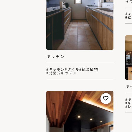
キ
#
#
キッチン
#キッチン
#タイル
#観葉植物
#対面式キッチン
キ
#
#
#