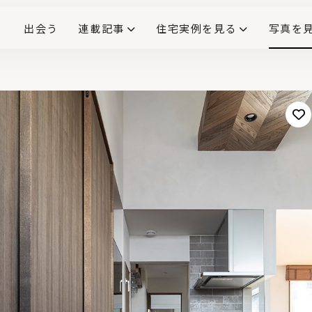
出会う
連載記事
住宅実例を見る
写真を
リノベーションで生まれ変わった、造作が映える住まい
ダイニングテーブル
(258)
キッチン収納
大開口
対面式キッチン
キッチンカウンター
この会社、ここがすごい！
INTERIOR&LIF
こだわりモデルハウス大公