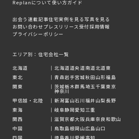
Replanについて
使い方ガイド
出会う
連載記事
住宅実例を見る
写真を見る
お問い合わせ
プレスリリース受付
採用情報
プライバシーポリシー
エリア別：住宅会社一覧
北海道
北海道
道央
道南
道北
道東
東北
青森
岩手
宮城
秋田
山形
福島
関東
茨城
栃木
群馬
埼玉
千葉
東京
神奈川
甲信越・北陸
新潟
富山
石川
福井
山梨
長野
東海
岐阜
静岡
愛知
三重
関西
滋賀
京都
大阪
兵庫
奈良
和歌山
中国
鳥取
島根
岡山
広島
山口
四国
徳島
香川
愛媛
高知