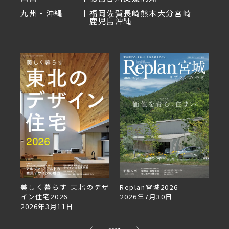
九州・沖縄
福岡
佐賀
長崎
熊本
大分
宮崎
鹿児島
沖縄
美しく暮らす 東北のデザ
Replan宮城2026
Re
イン住宅2026
2026年7月30日
2
2026年3月11日