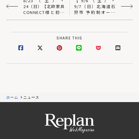
8/23（土）・
【9/6（土）・
24（日）【北欧家具
9/7（日）北海道石
CONNECT様と初コ
狩市 予約制オープ
ラボ】オープンハウ
ンハウス】旧居と庭
スのお知らせ｜ビオ
が新居を繋ぐ「襷の
プラス西條デザイン
いえ」｜SUDOホー
ム＜須藤建設＞
SHARE THIS
ホーム
ニュース