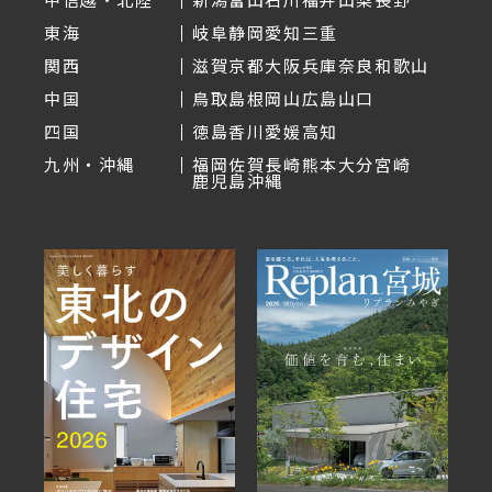
東海
岐阜
静岡
愛知
三重
関西
滋賀
京都
大阪
兵庫
奈良
和歌山
中国
鳥取
島根
岡山
広島
山口
四国
徳島
香川
愛媛
高知
九州・沖縄
福岡
佐賀
長崎
熊本
大分
宮崎
鹿児島
沖縄