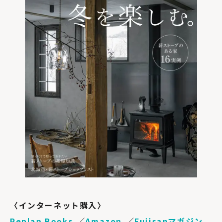
〈インターネット購入〉
Replan Books,
／
Amazon,
／
Fujisanマガジン,