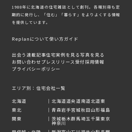
1988年に北海道の住宅雑誌として創刊。各種別冊も定
期的に発行し、「住む」「暮らす」をよりよくする情報
を提供しています。
Replanについて
使い方ガイド
出会う
連載記事
住宅実例を見る
写真を見る
お問い合わせ
プレスリリース受付
採用情報
プライバシーポリシー
エリア別：住宅会社一覧
北海道
北海道
道央
道南
道北
道東
東北
青森
岩手
宮城
秋田
山形
福島
関東
茨城
栃木
群馬
埼玉
千葉
東京
神奈川
甲信越・北陸
新潟
富山
石川
福井
山梨
長野