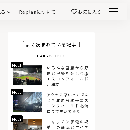
見る
Replanについて
お気に入り
Menu
E -インテリアと暮らす-
開！
鎌田紀彦のQ1.0住宅デザイン論
前真之のいごこちの科学
よく読まれている記事
DAILY
WEEKLY
No.1
No.4
いろんな座席から野
球と建築を楽しむ@
エスコンフィールド
北海道
No.2
No.5
アクセス悪いってほん
と？北広島駅→エス
コンフィールド北海
道まで歩いてみた
No.3
No.6
「キッチン家電の収
納」の基本とアイデ