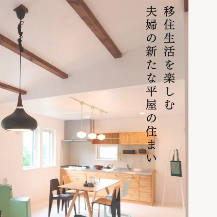
スの上手な育て方を
学ぶ
北海道の暖房選びの
正解は？熱源や暖房
方式を知って寒い冬を
乗り切ろう
「犬と暮らす家」の
間取りやアイデア。6
つの住宅実例から学
ぶ！