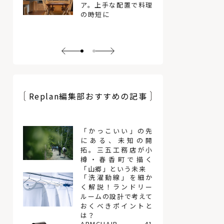
ア。上手な配置で料理
の時短に
Replan編集部おすすめの記事
「かっこいい」の先
にある、未知の開
拓。三五工務店が小
樽・春香町で描く
「山郷」という未来
「洗濯動線」を細か
く解説！ランドリー
ルームの設計で考えて
おくべきポイントと
は？
ARMCHAIR 41