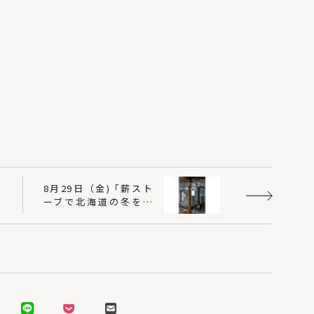
】
8月29日（金) ｢薪スト
」
ーブで北海道の冬を楽
ー
しむ。」発売
し