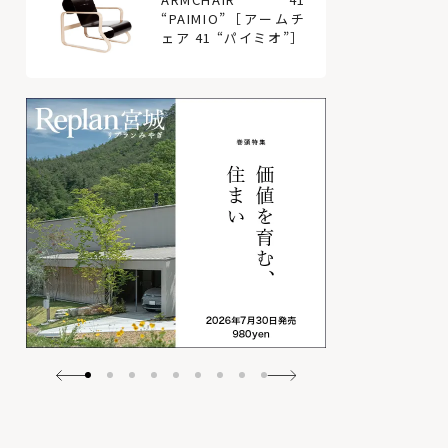
“PAIMIO”［アームチ
ェア 41 “パイミオ”］