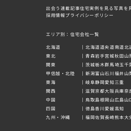
出会う
連載記事
住宅実例を見る
写真を
採用情報
プライバシーポリシー
OL.152
美しく暮らす 東北のデザ
Replan宮城2026
イン住宅2026
2026年7月30日
2026年3月11日
エリア別：住宅会社一覧
北海道
北海道
道央
道南
道北
東北
青森
岩手
宮城
秋田
山
関東
茨城
栃木
群馬
埼玉
千
甲信越・北陸
新潟
富山
石川
福井
山
東海
岐阜
静岡
愛知
三重
関西
滋賀
京都
大阪
兵庫
奈
中国
鳥取
島根
岡山
広島
山
四国
徳島
香川
愛媛
高知
九州・沖縄
福岡
佐賀
長崎
熊本
大