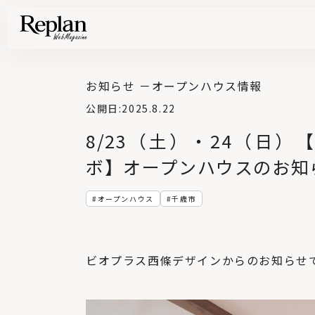
家づくりの基礎知識や空間づくりのコツなど、暮らしに役立つ情報を発信中！
住まいと暮らしの実例を写真と記事で丁寧にわかりやすくご紹介します
部位別の実例写真から、自分らしい住まいのアイデアや好み見つけてみませんか。
Find your house photos
お知らせ －
オープンハウス情報
公開日:
2025.8.22
8/23（土）・24（日）
ボ】オープンハウスのお知
オープンハウス
千歳市
ビオプラス西條デザインからのお知らせ