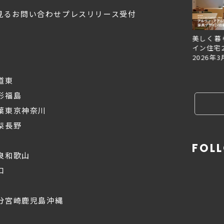
見る
お問い合わせ
プレスリリース受付
Replan北海道VOL.153
Replan北海道VOL.152
美しく暮
2026年6月27日
2026年3月28日
イン住宅2
2026年3
道東
形
福島
葉
東京
神奈川
梨
長野
FOL
良
和歌山
口
分
宮崎
鹿児島
沖縄