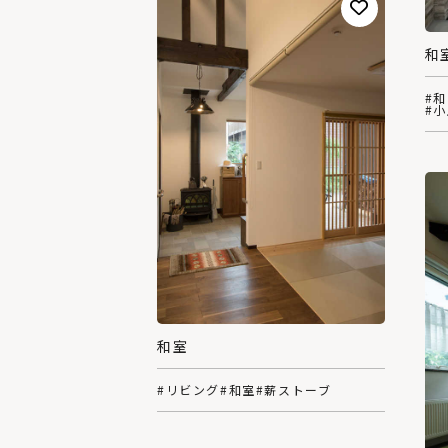
和
#
#
和室
#リビング
#和室
#薪ストーブ