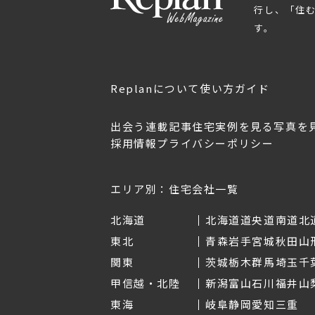
行し、「住
す。
Replanについて
使い方ガイド
出会う
連載記事
住宅実例を見る
写真を
採用情報
プライバシーポリシー
OL.152
美しく暮らす 東北のデザ
Replan宮城2026
イン住宅2026
2026年7月30日
2026年3月11日
エリア別：住宅会社一覧
北海道
北海道
道央
道南
道北
東北
青森
岩手
宮城
秋田
山
関東
茨城
栃木
群馬
埼玉
千
甲信越・北陸
新潟
富山
石川
福井
山
東海
岐阜
静岡
愛知
三重