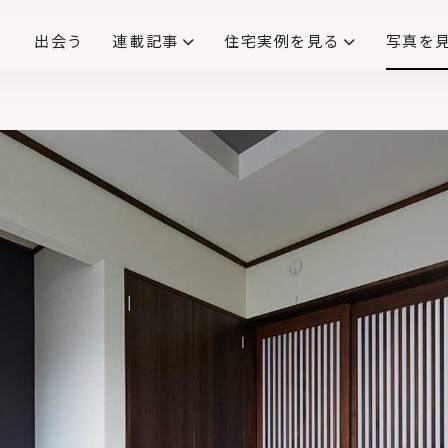
出会う
連載記事
住宅実例を見る
写真を
リノベーションで生まれ変わった、造作が映える住まい
ダイニングテーブル
(258)
キッチン収納
大開口
対面式キッチン
キッチンカウンター
この会社、ここがすごい！
INTERIOR&LIF
こだわりモデルハウス大公