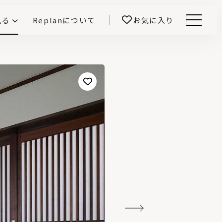
見る
Replanについて
お気に入り
Menu
E -インテリアと暮らす-
開！
鎌田紀彦のQ1.0住宅デザイン論
前真之のいごこちの科学