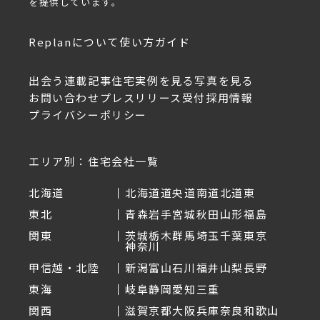
を提供しています。
Replanについて
使い方ガイド
出会う
連載記事
住宅実例を見る
写真を見る
お問い合わせ
プレスリリース受付
採用情報
プライバシーポリシー
エリア別：住宅会社一覧
北海道
北海道
道央
道南
道北
道東
東北
青森
岩手
宮城
秋田
山形
福島
関東
茨城
栃木
群馬
埼玉
千葉
東京
神奈川
甲信越・北陸
新潟
富山
石川
福井
山梨
長野
東海
岐阜
静岡
愛知
三重
関西
滋賀
京都
大阪
兵庫
奈良
和歌山