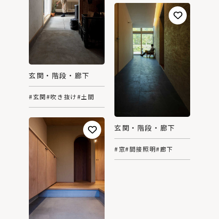
玄関・階段・廊下
#玄関
#吹き抜け
#土間
玄関・階段・廊下
#窓
#間接照明
#廊下