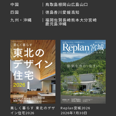
中国
鳥取
島根
岡山
広島
山口
四国
徳島
香川
愛媛
高知
九州・沖縄
福岡
佐賀
長崎
熊本
大分
宮崎
鹿児島
沖縄
美しく暮らす 東北のデザ
Replan宮城2026
Re
イン住宅2026
2026年7月30日
2