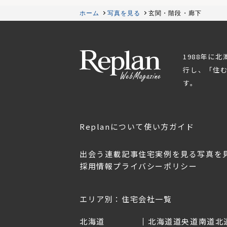
ホーム
写真を見る
玄関・階段・廊下
1988年に
行し、「住
す。
Replanについて
使い方ガイド
出会う
連載記事
住宅実例を見る
写真を
採用情報
プライバシーポリシー
OL.152
美しく暮らす 東北のデザ
Replan宮城2026
イン住宅2026
2026年7月30日
2026年3月11日
エリア別：住宅会社一覧
北海道
北海道
道央
道南
道北