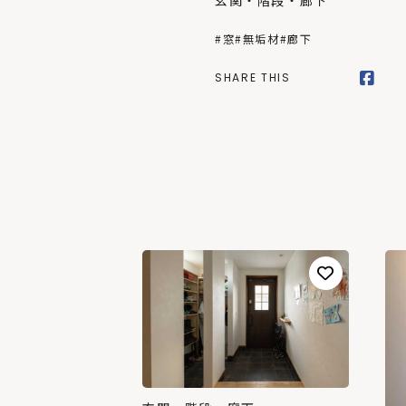
玄関・階段・廊下
#窓
#無垢材
#廊下
SHARE THIS