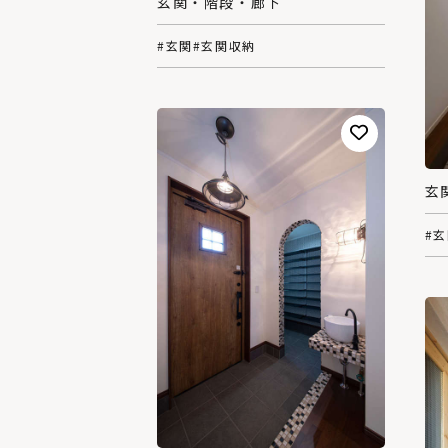
玄関・階段・廊下
#玄関
#玄関収納
玄
#