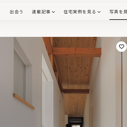
出会う
連載記事
住宅実例を見る
写真を
リノベーションで生まれ変わった、造作が映える住まい
ダイニングテーブル
(258)
キッチン収納
大開口
対面式キッチン
キッチンカウンター
この会社、ここがすごい！
INTERIOR&LIF
こだわりモデルハウス大公