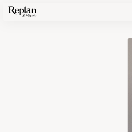
家づくりの基礎知識や空間づくりのコツなど、暮らしに役立つ情報を発信中！
住まいと暮らしの実例を写真と記事で丁寧にわかりやすくご紹介します
部位別の実例写真から、自分らしい住まいのアイデアや好み見つけてみませんか。
Find your house photos