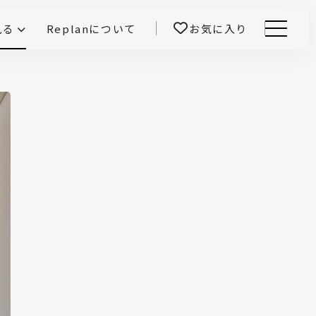
見る
Replanについて
お気に入り
Menu
E -インテリアと暮らす-
開！
鎌田紀彦のQ1.0住宅デザイン論
前真之のいごこちの科学