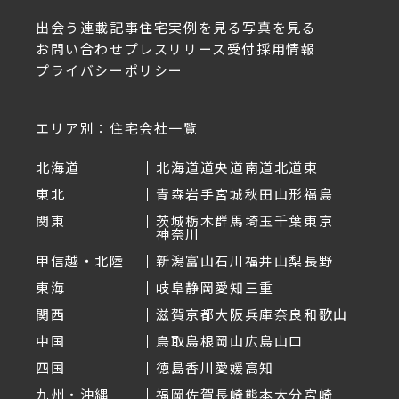
出会う
連載記事
住宅実例を見る
写真を見る
お問い合わせ
プレスリリース受付
採用情報
プライバシーポリシー
エリア別：住宅会社一覧
北海道
北海道
道央
道南
道北
道東
東北
青森
岩手
宮城
秋田
山形
福島
関東
茨城
栃木
群馬
埼玉
千葉
東京
神奈川
甲信越・北陸
新潟
富山
石川
福井
山梨
長野
東海
岐阜
静岡
愛知
三重
関西
滋賀
京都
大阪
兵庫
奈良
和歌山
中国
鳥取
島根
岡山
広島
山口
四国
徳島
香川
愛媛
高知
九州・沖縄
福岡
佐賀
長崎
熊本
大分
宮崎