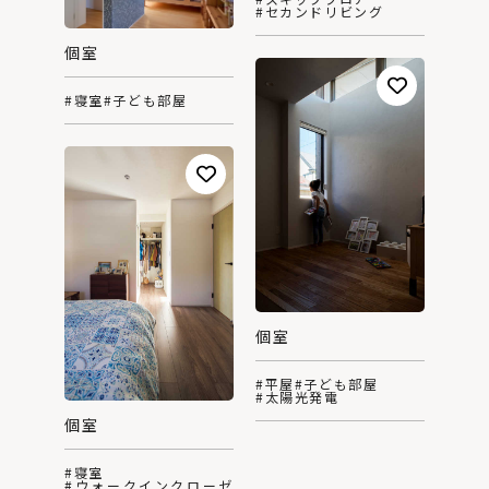
#セカンドリビング
個室
#寝室
#子ども部屋
個室
#平屋
#子ども部屋
#太陽光発電
個室
#寝室
#ウォークインクローゼ