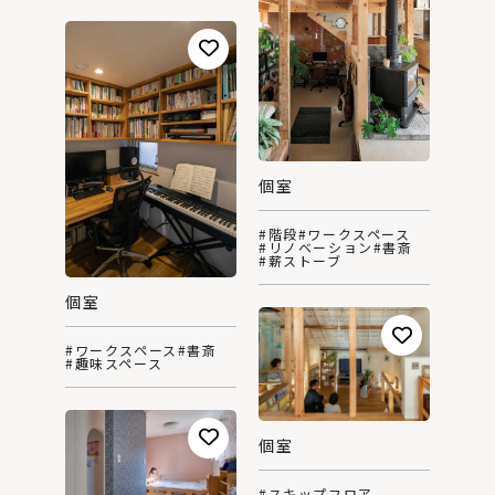
個室
#階段
#ワークスペース
#リノベーション
#書斎
#薪ストーブ
個室
#ワークスペース
#書斎
#趣味スペース
個室
#スキップフロア