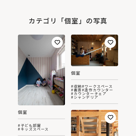
カテゴリ「個室」の写真
個室
#収納
#ワークスペース
#書斎
#造作カウンター
#カウンターチェア
#シャンデリア
個室
#子ども部屋
#キッズスペース