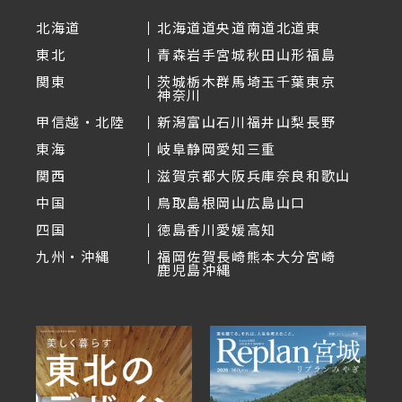
北海道
北海道
道央
道南
道北
道東
東北
青森
岩手
宮城
秋田
山形
福島
関東
茨城
栃木
群馬
埼玉
千葉
東京
神奈川
甲信越・北陸
新潟
富山
石川
福井
山梨
長野
東海
岐阜
静岡
愛知
三重
関西
滋賀
京都
大阪
兵庫
奈良
和歌山
中国
鳥取
島根
岡山
広島
山口
四国
徳島
香川
愛媛
高知
九州・沖縄
福岡
佐賀
長崎
熊本
大分
宮崎
鹿児島
沖縄