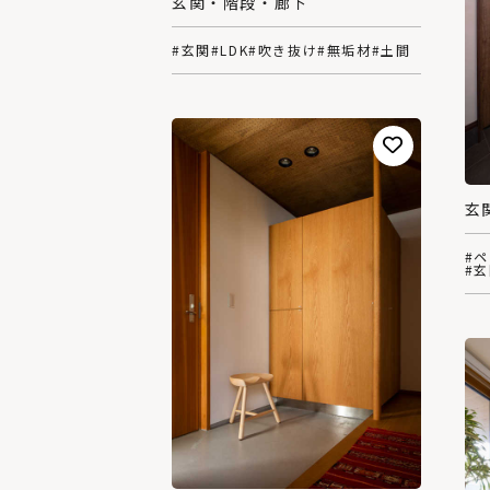
玄関・階段・廊下
#玄関
#LDK
#吹き抜け
#無垢材
#土間
玄
#
#