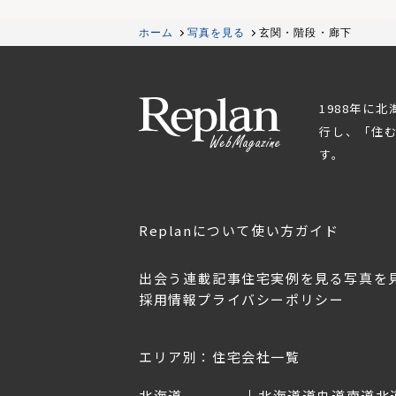
ホーム
写真を見る
玄関・階段・廊下
1988年に
行し、「住
す。
Replanについて
使い方ガイド
出会う
連載記事
住宅実例を見る
写真を
採用情報
プライバシーポリシー
OL.152
美しく暮らす 東北のデザ
Replan宮城2026
イン住宅2026
2026年7月30日
2026年3月11日
エリア別：住宅会社一覧
北海道
北海道
道央
道南
道北