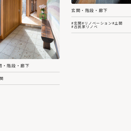
玄関・階段・廊下
#玄関
#リノベーション
#土間
#古民家リノベ
関・階段・廊下
玄関