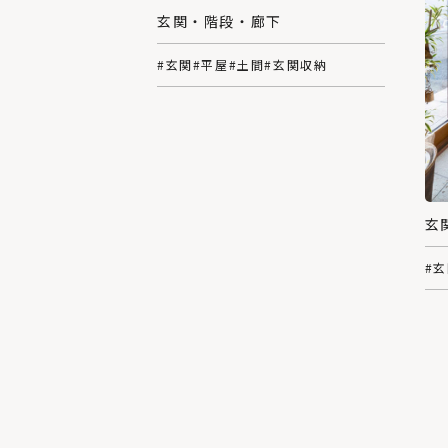
玄関・階段・廊下
#玄関
#平屋
#土間
#玄関収納
玄
#