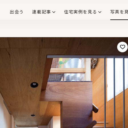
出会う
連載記事
住宅実例を見る
写真を
リノベーションで生まれ変わった、造作が映える住まい
ダイニングテーブル
(258)
キッチン収納
大開口
対面式キッチン
キッチンカウンター
この会社、ここがすごい！
INTERIOR&LIF
こだわりモデルハウス大公