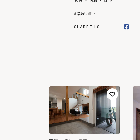
玄関・階段・廊下
#階段
#廊下
SHARE THIS