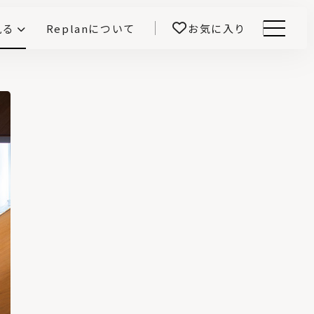
見る
Replanについて
お気に入り
Menu
E -インテリアと暮らす-
開！
鎌田紀彦のQ1.0住宅デザイン論
前真之のいごこちの科学