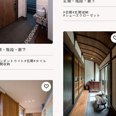
玄関・階段・廊下
#玄関
#玄関収納
#シューズクローゼット
関・階段・廊下
ペンダントライト
#玄関
#タイル
玄関収納