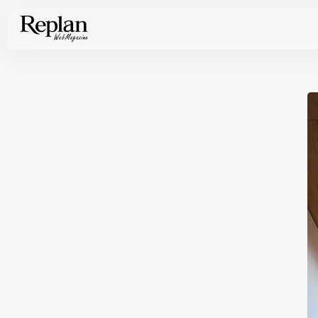
家づくりの基礎知識や空間づくりのコツなど、暮らしに役立つ情報を発信中！
住まいと暮らしの実例を写真と記事で丁寧にわかりやすくご紹介します
部位別の実例写真から、自分らしい住まいのアイデアや好み見つけてみませんか。
Find your house photos