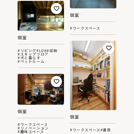
個室
#ワークスペース
個室
#リビング
#LDK
#収納
#スキップフロア
#犬と暮らす
#ペットルーム
個室
個室
#ワークスペース
#リノベーション
#ワークスペース
#書斎
#趣味スペース