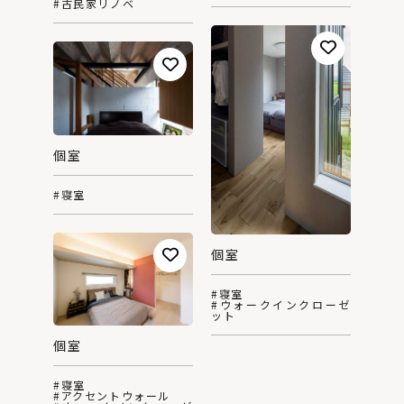
#古民家リノベ
個室
#寝室
個室
#寝室
#ウォークインクローゼ
ット
個室
#寝室
#アクセントウォール