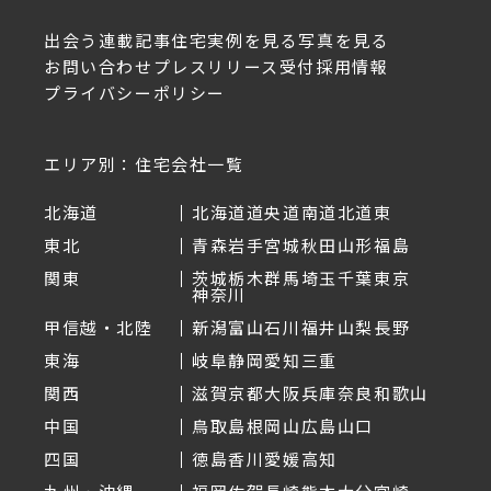
出会う
連載記事
住宅実例を見る
写真を見る
お問い合わせ
プレスリリース受付
採用情報
プライバシーポリシー
エリア別：住宅会社一覧
北海道
北海道
道央
道南
道北
道東
東北
青森
岩手
宮城
秋田
山形
福島
関東
茨城
栃木
群馬
埼玉
千葉
東京
神奈川
甲信越・北陸
新潟
富山
石川
福井
山梨
長野
東海
岐阜
静岡
愛知
三重
関西
滋賀
京都
大阪
兵庫
奈良
和歌山
中国
鳥取
島根
岡山
広島
山口
四国
徳島
香川
愛媛
高知