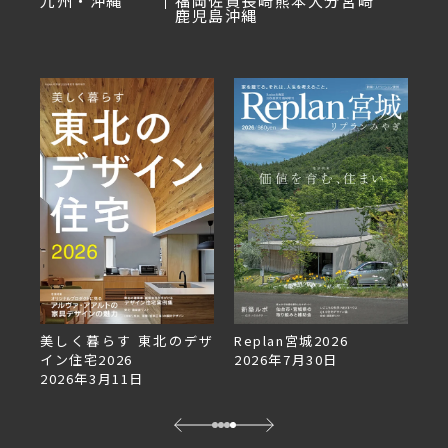
九州・沖縄
福岡
佐賀
長崎
熊本
大分
宮崎
鹿児島
沖縄
美しく暮らす 東北のデザ
Replan宮城2026
Re
イン住宅2026
2026年7月30日
2
2026年3月11日