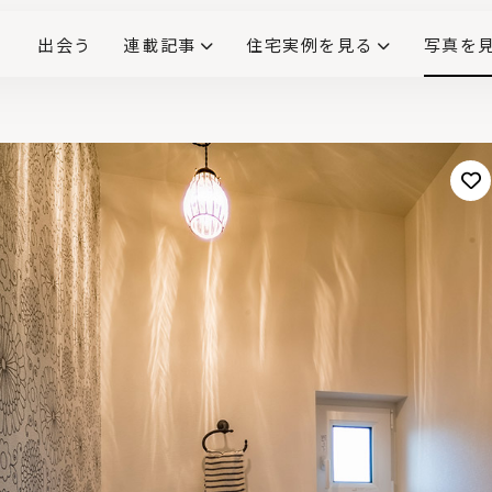
出会う
連載記事
住宅実例を見る
写真を
リノベーションで生まれ変わった、造作が映える住まい
ダイニングテーブル
(258)
キッチン収納
大開口
対面式キッチン
キッチンカウンター
この会社、ここがすごい！
INTERIOR&LIF
こだわりモデルハウス大公