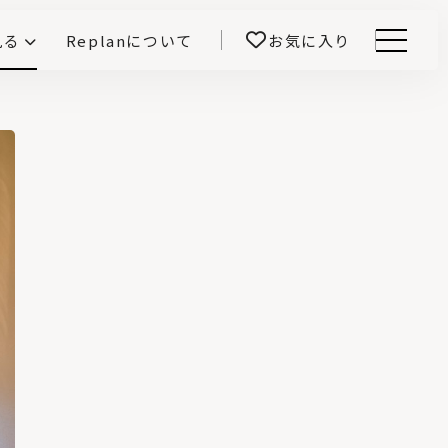
見る
Replanについて
お気に入り
Menu
E -インテリアと暮らす-
開！
鎌田紀彦のQ1.0住宅デザイン論
前真之のいごこちの科学