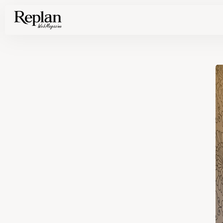
家づくりの基礎知識や空間づくりのコツなど、暮らしに役立つ情報を発信中！
住まいと暮らしの実例を写真と記事で丁寧にわかりやすくご紹介します
部位別の実例写真から、自分らしい住まいのアイデアや好み見つけてみませんか。
Find your house photos