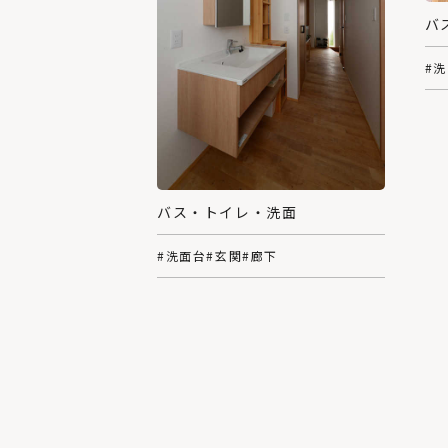
バ
#
バス・トイレ・洗面
#洗面台
#玄関
#廊下