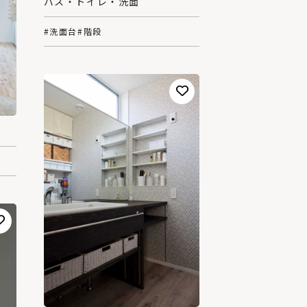
バス・トイレ・洗面
#洗面台
#階段