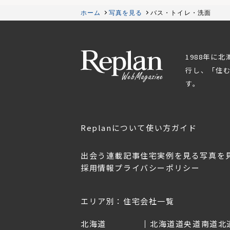
ホーム
写真を見る
バス・トイレ・洗面
1988年に
行し、「住
す。
Replanについて
使い方ガイド
出会う
連載記事
住宅実例を見る
写真を
採用情報
プライバシーポリシー
OL.152
美しく暮らす 東北のデザ
Replan宮城2026
イン住宅2026
2026年7月30日
2026年3月11日
エリア別：住宅会社一覧
北海道
北海道
道央
道南
道北