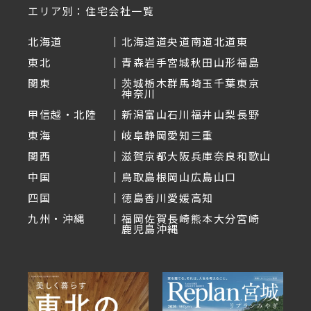
エリア別：住宅会社一覧
北海道
北海道
道央
道南
道北
道東
東北
青森
岩手
宮城
秋田
山形
福島
関東
茨城
栃木
群馬
埼玉
千葉
東京
神奈川
甲信越・北陸
新潟
富山
石川
福井
山梨
長野
東海
岐阜
静岡
愛知
三重
関西
滋賀
京都
大阪
兵庫
奈良
和歌山
中国
鳥取
島根
岡山
広島
山口
四国
徳島
香川
愛媛
高知
九州・沖縄
福岡
佐賀
長崎
熊本
大分
宮崎
鹿児島
沖縄