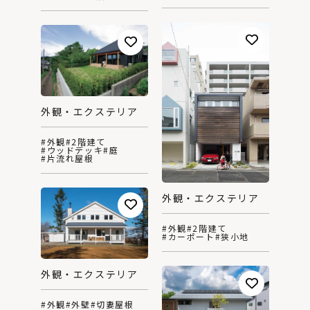
外観・エクステリア
#外観
#2階建て
#ウッドデッキ
#庭
#片流れ屋根
外観・エクステリア
#外観
#2階建て
#カーポート
#狭小地
外観・エクステリア
#外観
#外壁
#切妻屋根