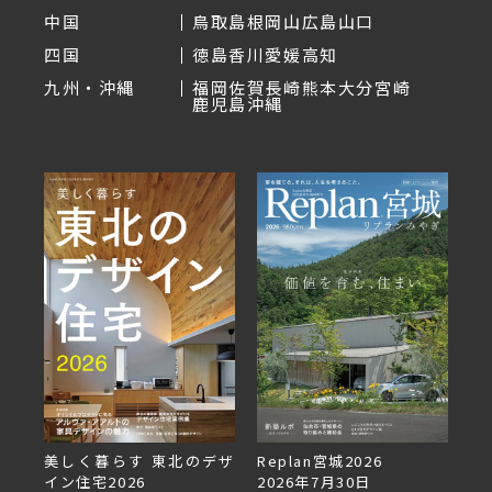
中国
鳥取
島根
岡山
広島
山口
四国
徳島
香川
愛媛
高知
九州・沖縄
福岡
佐賀
長崎
熊本
大分
宮崎
鹿児島
沖縄
美しく暮らす 東北のデザ
Replan宮城2026
Re
イン住宅2026
2026年7月30日
2