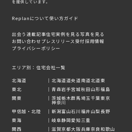
を提供しています。
Replanについて
使い方ガイド
出会う
連載記事
住宅実例を見る
写真を見る
お問い合わせ
プレスリリース受付
採用情報
プライバシーポリシー
エリア別：住宅会社一覧
北海道
北海道
道央
道南
道北
道東
東北
青森
岩手
宮城
秋田
山形
福島
関東
茨城
栃木
群馬
埼玉
千葉
東京
神奈川
甲信越・北陸
新潟
富山
石川
福井
山梨
長野
東海
岐阜
静岡
愛知
三重
関西
滋賀
京都
大阪
兵庫
奈良
和歌山