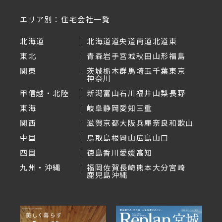
エリア別：住宅会社一覧
北海道
北海道
道央
道南
道北
道東
東北
青森
岩手
宮城
秋田
山形
福島
関東
茨城
栃木
群馬
埼玉
千葉
東京
神奈川
甲信越・北陸
新潟
富山
石川
福井
山梨
長野
東海
岐阜
静岡
愛知
三重
関西
滋賀
京都
大阪
兵庫
奈良
和歌山
中国
鳥取
島根
岡山
広島
山口
四国
徳島
香川
愛媛
高知
九州・沖縄
福岡
佐賀
長崎
熊本
大分
宮崎
鹿児島
沖縄