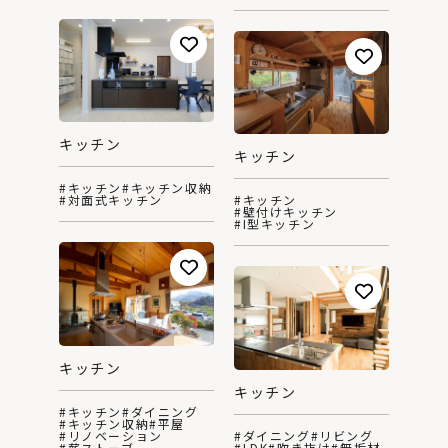
キッチン
キッチン
#キッチン
#キッチン収納
#対面式キッチン
#キッチン
#壁付けキッチン
#I型キッチン
キッチン
キッチン
#キッチン
#ダイニング
#キッチン収納
#平屋
#リノベーション
#ダイニング
#リビング
#薪ストーブ
#LDK
#吹き抜け
#無垢材