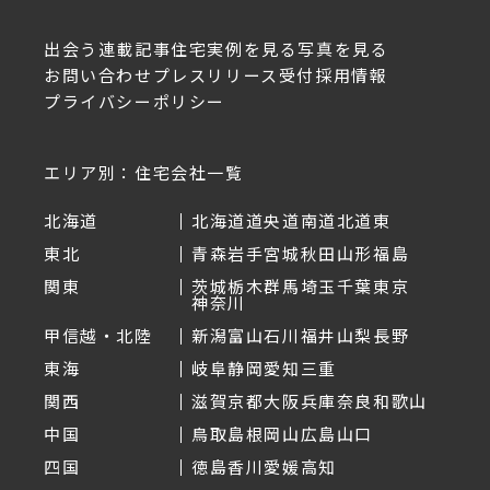
出会う
連載記事
住宅実例を見る
写真を見る
お問い合わせ
プレスリリース受付
採用情報
プライバシーポリシー
エリア別：住宅会社一覧
北海道
北海道
道央
道南
道北
道東
東北
青森
岩手
宮城
秋田
山形
福島
関東
茨城
栃木
群馬
埼玉
千葉
東京
神奈川
甲信越・北陸
新潟
富山
石川
福井
山梨
長野
東海
岐阜
静岡
愛知
三重
関西
滋賀
京都
大阪
兵庫
奈良
和歌山
中国
鳥取
島根
岡山
広島
山口
四国
徳島
香川
愛媛
高知