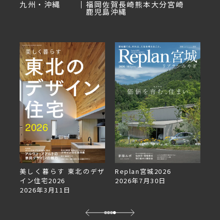
九州・沖縄
福岡
佐賀
長崎
熊本
大分
宮崎
鹿児島
沖縄
美しく暮らす 東北のデザ
Replan宮城2026
Re
イン住宅2026
2026年7月30日
2
2026年3月11日