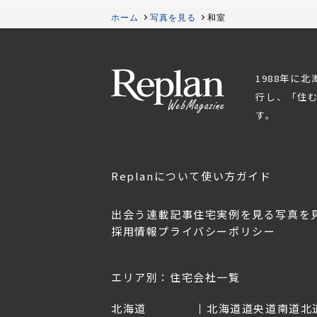
ホーム
写真を見る
和室
1988年に
行し、「住
す。
Replanについて
使い方ガイド
出会う
連載記事
住宅実例を見る
写真を
採用情報
プライバシーポリシー
OL.152
美しく暮らす 東北のデザ
Replan宮城2026
イン住宅2026
2026年7月30日
2026年3月11日
エリア別：住宅会社一覧
北海道
北海道
道央
道南
道北