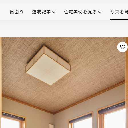
出会う
連載記事
住宅実例を見る
写真を
リノベーションで生まれ変わった、造作が映える住まい
ダイニングテーブル
(258)
キッチン収納
大開口
対面式キッチン
キッチンカウンター
この会社、ここがすごい！
INTERIOR&LIF
こだわりモデルハウス大公