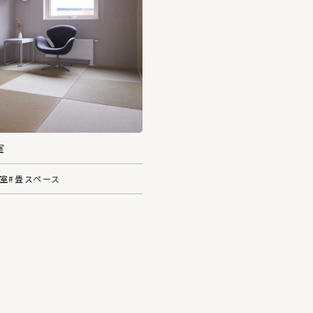
室
和室
#畳スペース