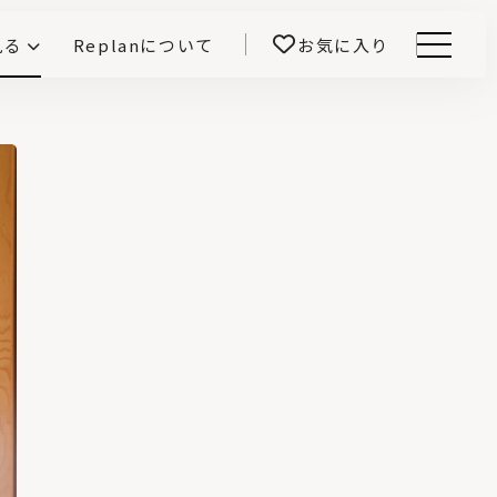
見る
Replanについて
お気に入り
Menu
E -インテリアと暮らす-
開！
鎌田紀彦のQ1.0住宅デザイン論
前真之のいごこちの科学