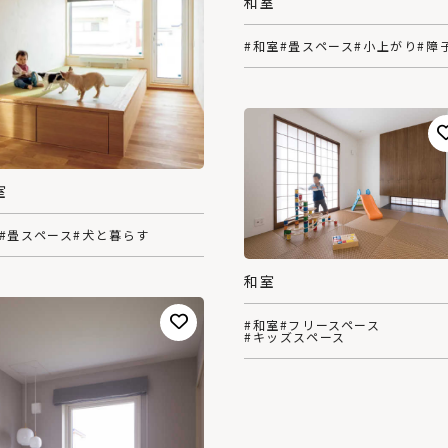
和室
#和室
#畳スペース
#小上がり
#障
室
#畳スペース
#犬と暮らす
和室
#和室
#フリースペース
#キッズスペース