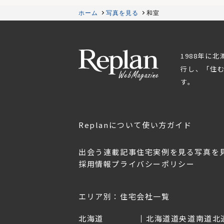
ホーム
写真を見る
和室
1988年に
行し、「住
す。
Replanについて
使い方ガイド
出会う
連載記事
住宅実例を見る
写真を
採用情報
プライバシーポリシー
OL.152
美しく暮らす 東北のデザ
Replan宮城2026
イン住宅2026
2026年7月30日
2026年3月11日
エリア別：住宅会社一覧
北海道
北海道
道央
道南
道北