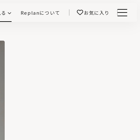
見る
Replanについて
お気に入り
Menu
E -インテリアと暮らす-
開！
鎌田紀彦のQ1.0住宅デザイン論
前真之のいごこちの科学