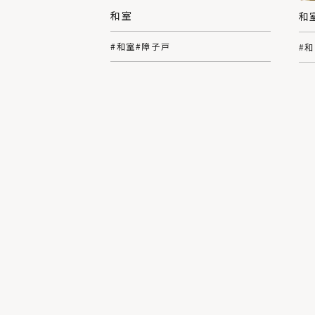
和室
和
#和室
#障子戸
#