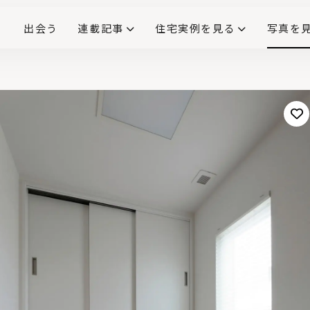
出会う
連載記事
住宅実例を見る
写真を
リノベーションで生まれ変わった、造作が映える住まい
ダイニングテーブル
(258)
キッチン収納
大開口
対面式キッチン
キッチンカウンター
この会社、ここがすごい！
INTERIOR&LIF
こだわりモデルハウス大公