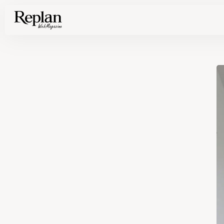
家づくりの基礎知識や空間づくりのコツなど、暮らしに役立つ情報を発信中！
住まいと暮らしの実例を写真と記事で丁寧にわかりやすくご紹介します
部位別の実例写真から、自分らしい住まいのアイデアや好み見つけてみませんか。
Find your house photos