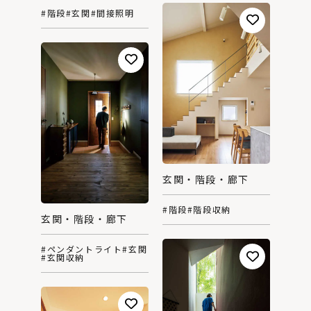
#階段
#玄関
#間接照明
玄関・階段・廊下
#階段
#階段収納
玄関・階段・廊下
#ペンダントライト
#玄関
#玄関収納