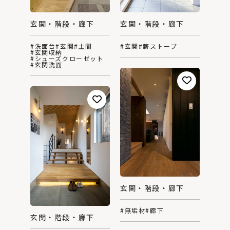
玄関・階段・廊下
玄関・階段・廊下
#玄関
#薪ストーブ
#洗面台
#玄関
#土間
#玄関収納
#シューズクローゼット
#玄関洗面
玄関・階段・廊下
#無垢材
#廊下
玄関・階段・廊下