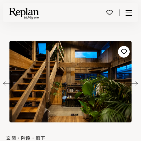
Menu
玄関・階段・廊下