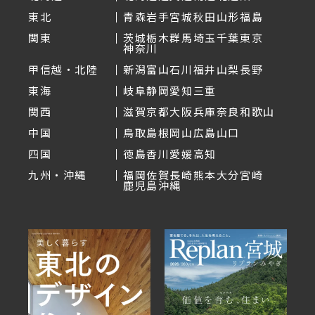
東北
青森
岩手
宮城
秋田
山形
福島
関東
茨城
栃木
群馬
埼玉
千葉
東京
神奈川
甲信越・北陸
新潟
富山
石川
福井
山梨
長野
東海
岐阜
静岡
愛知
三重
関西
滋賀
京都
大阪
兵庫
奈良
和歌山
中国
鳥取
島根
岡山
広島
山口
四国
徳島
香川
愛媛
高知
九州・沖縄
福岡
佐賀
長崎
熊本
大分
宮崎
鹿児島
沖縄