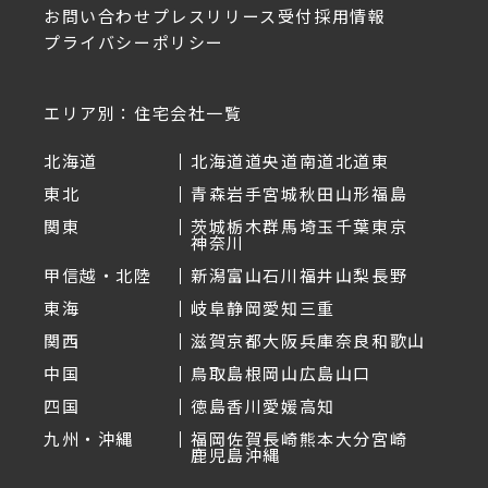
お問い合わせ
プレスリリース受付
採用情報
プライバシーポリシー
エリア別：住宅会社一覧
北海道
北海道
道央
道南
道北
道東
東北
青森
岩手
宮城
秋田
山形
福島
関東
茨城
栃木
群馬
埼玉
千葉
東京
神奈川
甲信越・北陸
新潟
富山
石川
福井
山梨
長野
東海
岐阜
静岡
愛知
三重
関西
滋賀
京都
大阪
兵庫
奈良
和歌山
中国
鳥取
島根
岡山
広島
山口
四国
徳島
香川
愛媛
高知
九州・沖縄
福岡
佐賀
長崎
熊本
大分
宮崎
鹿児島
沖縄