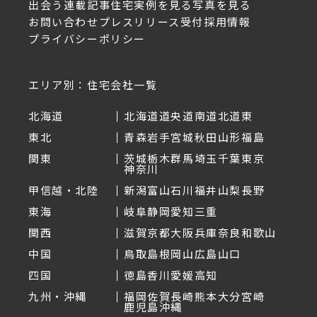
出会う
連載記事
住宅実例を見る
写真を見る
お問い合わせ
プレスリリース受付
採用情報
プライバシーポリシー
エリア別：住宅会社一覧
北海道
北海道
道央
道南
道北
道東
東北
青森
岩手
宮城
秋田
山形
福島
関東
茨城
栃木
群馬
埼玉
千葉
東京
神奈川
甲信越・北陸
新潟
富山
石川
福井
山梨
長野
東海
岐阜
静岡
愛知
三重
関西
滋賀
京都
大阪
兵庫
奈良
和歌山
中国
鳥取
島根
岡山
広島
山口
四国
徳島
香川
愛媛
高知
九州・沖縄
福岡
佐賀
長崎
熊本
大分
宮崎
鹿児島
沖縄