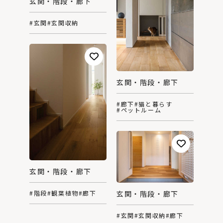
玄関・階段・廊下
#玄関
#玄関収納
玄関・階段・廊下
#廊下
#猫と暮らす
#ペットルーム
玄関・階段・廊下
玄関・階段・廊下
#階段
#観葉植物
#廊下
#玄関
#玄関収納
#廊下