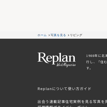
ホーム
写真を見る
リビング
1988年に
行し、「住
す。
Replanについて
使い方ガイド
出会う
連載記事
住宅実例を見る
写真を