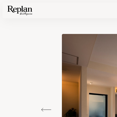
家づくりの基礎知識や空間づくりのコツなど、暮らしに役立つ情報を発信中！
住まいと暮らしの実例を写真と記事で丁寧にわかりやすくご紹介します
部位別の実例写真から、自分らしい住まいのアイデアや好み見つけてみませんか。
Find your house photos