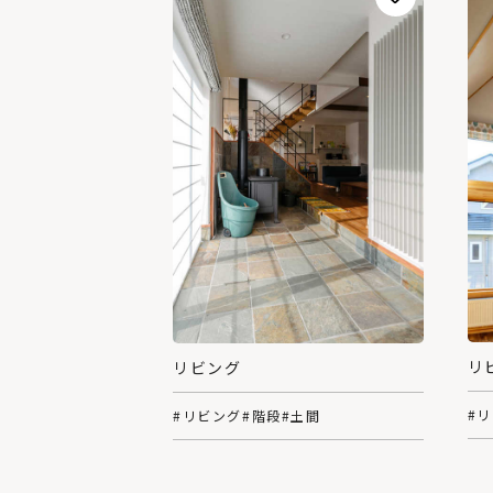
リ
リビング
#
#リビング
#階段
#土間