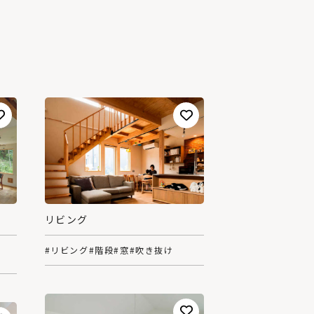
リビング
#リビング
#階段
#窓
#吹き抜け