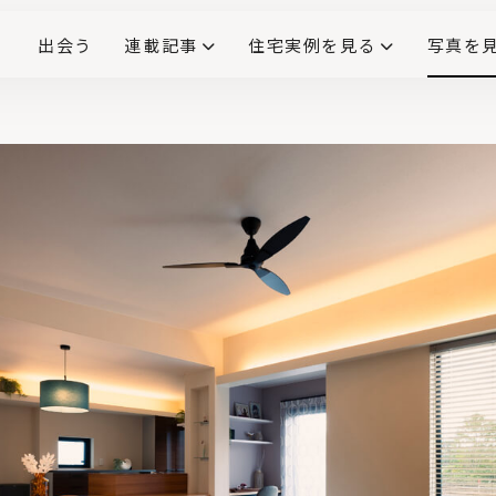
出会う
連載記事
住宅実例を見る
写真を
リノベーションで生まれ変わった、造作が映える住まい
ダイニングテーブル
(258)
キッチン収納
大開口
対面式キッチン
キッチンカウンター
この会社、ここがすごい！
INTERIOR&LIF
こだわりモデルハウス大公