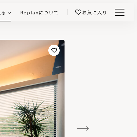
見る
Replanについて
お気に入り
Menu
E -インテリアと暮らす-
開！
鎌田紀彦のQ1.0住宅デザイン論
前真之のいごこちの科学