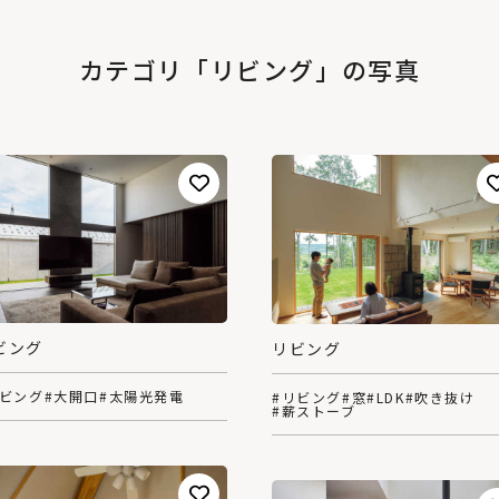
カテゴリ「リビング」の写真
ビング
リビング
リビング
#大開口
#太陽光発電
#リビング
#窓
#LDK
#吹き抜け
#薪ストーブ