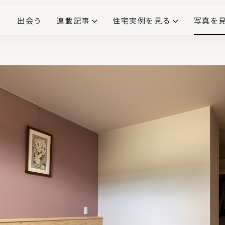
出会う
連載記事
住宅実例を見る
写真を
リノベーションで生まれ変わった、造作が映える住まい
ダイニングテーブル
(258)
キッチン収納
大開口
対面式キッチン
キッチンカウンター
この会社、ここがすごい！
INTERIOR&LIF
こだわりモデルハウス大公