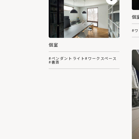
個
#
個室
#ペンダントライト
#ワークスペース
#書斎