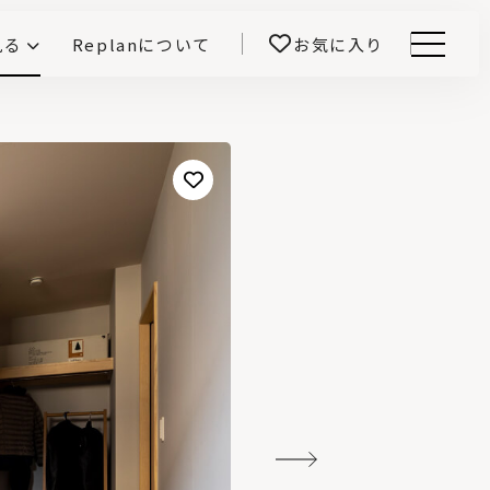
見る
Replanについて
お気に入り
Menu
E -インテリアと暮らす-
開！
鎌田紀彦のQ1.0住宅デザイン論
前真之のいごこちの科学