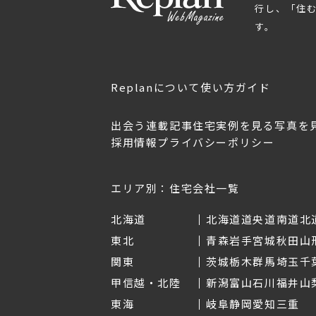
行し、「住
す。
Replanについて
使い方ガイド
出会う
連載記事
住宅実例を見る
写真を
採用情報
プライバシーポリシー
OL.152
美しく暮らす 東北のデザ
Replan宮城2026
イン住宅2026
2026年7月30日
2026年3月11日
エリア別：住宅会社一覧
北海道
北海道
道央
道南
道北
東北
青森
岩手
宮城
秋田
山
関東
茨城
栃木
群馬
埼玉
千
甲信越・北陸
新潟
富山
石川
福井
山
東海
岐阜
静岡
愛知
三重