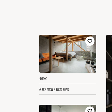
個室
#窓
#寝室
#観葉植物