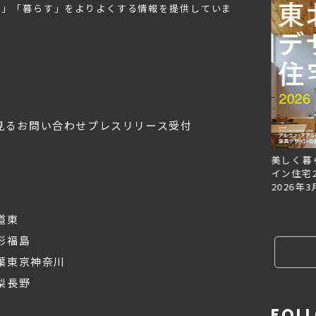
む」「暮らす」をよりよくする情報を提供していま
見る
お問い合わせ
プレスリリース受付
Replan北海道VOL.153
Replan北海道VOL.152
美しく暮
2026年6月27日
2026年3月28日
イン住宅2
2026年3
道東
形
福島
葉
東京
神奈川
梨
長野
FOL