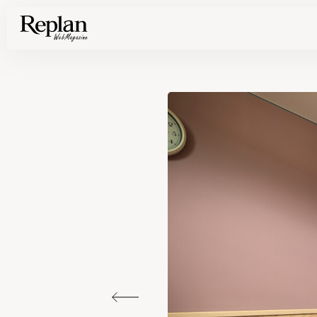
家づくりの基礎知識や空間づくりのコツなど、暮らしに役立つ情報を発信中！
住まいと暮らしの実例を写真と記事で丁寧にわかりやすくご紹介します
部位別の実例写真から、自分らしい住まいのアイデアや好み見つけてみませんか。
Find your house photos