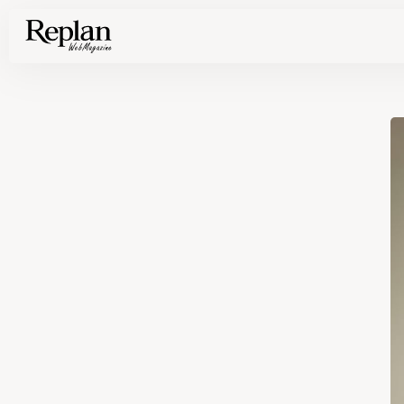
家づくりの基礎知識や空間づくりのコツなど、暮らしに役立つ情報を発信中！
住まいと暮らしの実例を写真と記事で丁寧にわかりやすくご紹介します
部位別の実例写真から、自分らしい住まいのアイデアや好み見つけてみませんか。
Find your house photos