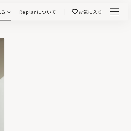
見る
Replanについて
お気に入り
Menu
E -インテリアと暮らす-
開！
鎌田紀彦のQ1.0住宅デザイン論
前真之のいごこちの科学