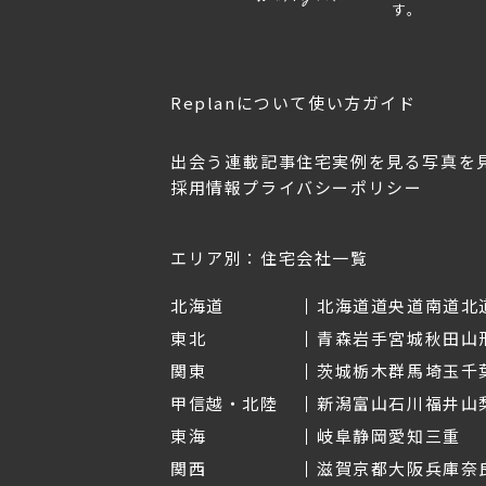
す。
Replanについて
使い方ガイド
出会う
連載記事
住宅実例を見る
写真を
採用情報
プライバシーポリシー
OL.152
美しく暮らす 東北のデザ
Replan宮城2026
イン住宅2026
2026年7月30日
2026年3月11日
エリア別：住宅会社一覧
北海道
北海道
道央
道南
道北
東北
青森
岩手
宮城
秋田
山
関東
茨城
栃木
群馬
埼玉
千
甲信越・北陸
新潟
富山
石川
福井
山
東海
岐阜
静岡
愛知
三重
関西
滋賀
京都
大阪
兵庫
奈