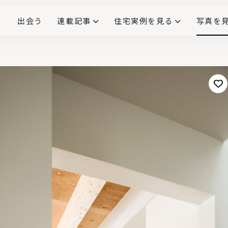
出会う
連載記事
住宅実例を見る
写真を
リノベーションで生まれ変わった、造作が映える住まい
ダイニングテーブル
(258)
キッチン収納
大開口
対面式キッチン
キッチンカウンター
この会社、ここがすごい！
INTERIOR&LIF
こだわりモデルハウス大公