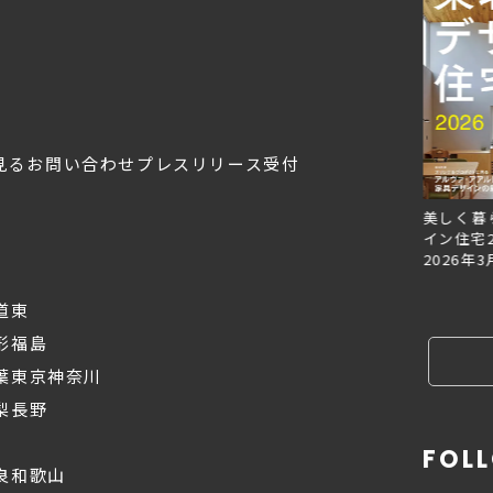
見る
お問い合わせ
プレスリリース受付
Replan北海道VOL.153
Replan北海道VOL.152
美しく暮
2026年6月27日
2026年3月28日
イン住宅2
2026年3
道東
形
福島
葉
東京
神奈川
梨
長野
FOL
良
和歌山