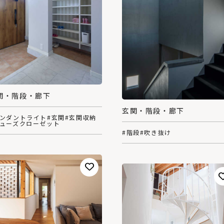
関・階段・廊下
玄関・階段・廊下
ペンダントライト
#玄関
#玄関収納
シューズクローゼット
#階段
#吹き抜け