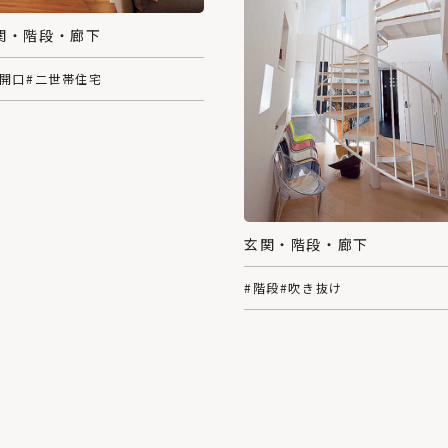
関・階段・廊下
大開口
#二世帯住宅
玄関・階段・廊下
#階段
#吹き抜け