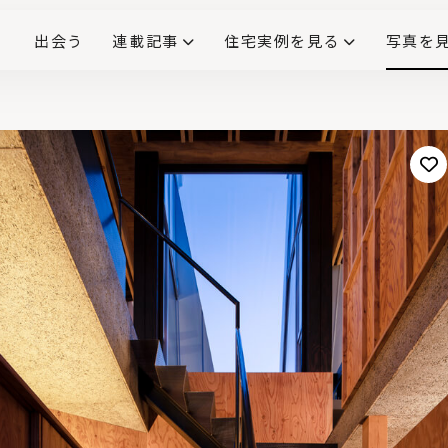
出会う
連載記事
住宅実例を見る
写真を
リノベーションで生まれ変わった、造作が映える住まい
ダイニングテーブル
(258)
キッチン収納
大開口
対面式キッチン
キッチンカウンター
この会社、ここがすごい！
INTERIOR&LIF
こだわりモデルハウス大公