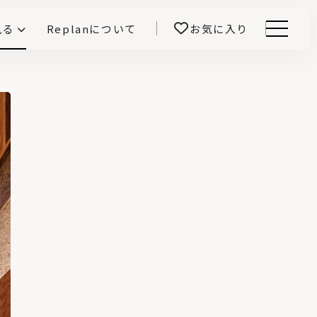
見る
Replanについて
お気に入り
Menu
E -インテリアと暮らす-
開！
鎌田紀彦のQ1.0住宅デザイン論
前真之のいごこちの科学