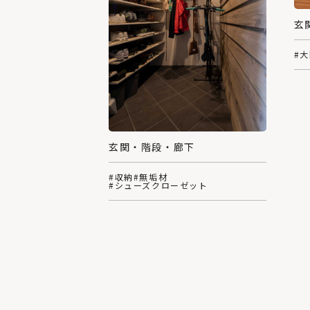
玄
#
玄関・階段・廊下
#収納
#無垢材
#シューズクローゼット