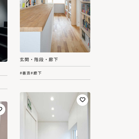
玄関・階段・廊下
#書斎
#廊下