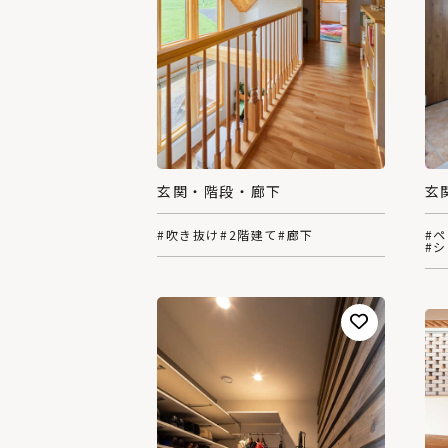
玄関・階段・廊下
玄
#吹き抜け
#2階建て
#廊下
#
#