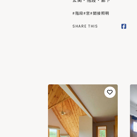
玄関・階段・廊下
#階段
#窓
#間接照明
SHARE THIS