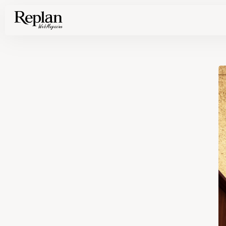
家づくりの基礎知識や空間づくりのコツなど、暮らしに役立つ情報を発信中！
住まいと暮らしの実例を写真と記事で丁寧にわかりやすくご紹介します
部位別の実例写真から、自分らしい住まいのアイデアや好み見つけてみませんか。
Find your house photos