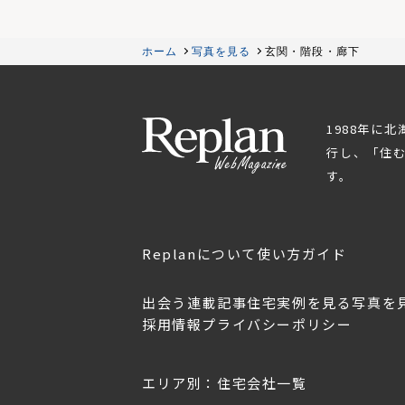
ホーム
写真を見る
玄関・階段・廊下
1988年に
行し、「住
す。
Replanについて
使い方ガイド
出会う
連載記事
住宅実例を見る
写真を
採用情報
プライバシーポリシー
OL.152
美しく暮らす 東北のデザ
Replan宮城2026
イン住宅2026
2026年7月30日
2026年3月11日
エリア別：住宅会社一覧