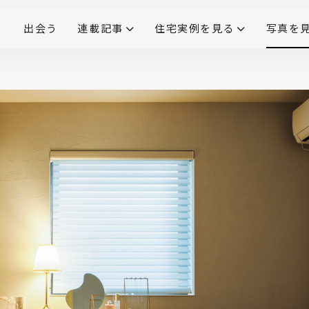
出会う
連載記事
住宅実例を見る
写真を
リノベーションで生まれ変わった、造作が映える住まい
ダイニングテーブル
(258)
キッチン収納
大開口
対面式キッチン
キッチンカウンター
この会社、ここがすごい！
INTERIOR&LIF
こだわりモデルハウス大公