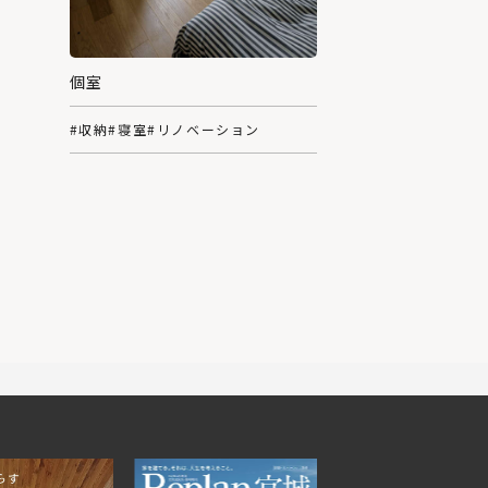
個室
#収納
#寝室
#リノベーション