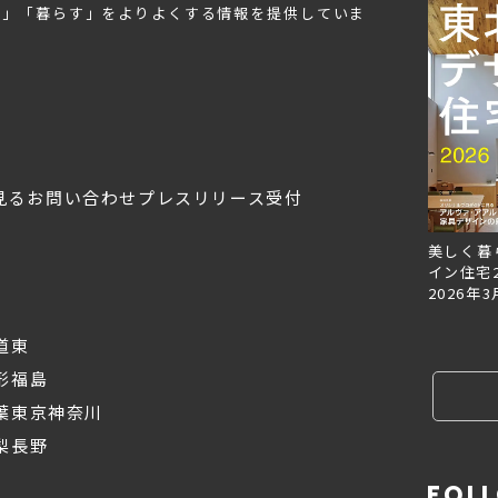
む」「暮らす」をよりよくする情報を提供していま
見る
お問い合わせ
プレスリリース受付
Replan北海道VOL.153
Replan北海道VOL.152
美しく暮
2026年6月27日
2026年3月28日
イン住宅2
2026年3
道東
形
福島
葉
東京
神奈川
梨
長野
FOL