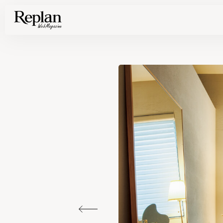
家づくりの基礎知識や空間づくりのコツなど、暮らしに役立つ情報を発信中！
住まいと暮らしの実例を写真と記事で丁寧にわかりやすくご紹介します
部位別の実例写真から、自分らしい住まいのアイデアや好み見つけてみませんか。
Find your house photos