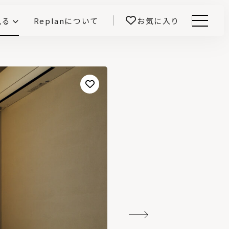
見る
Replanについて
お気に入り
Menu
E -インテリアと暮らす-
開！
鎌田紀彦のQ1.0住宅デザイン論
前真之のいごこちの科学