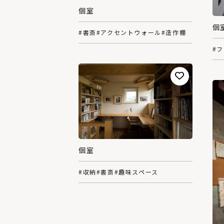
個室
個
#書斎
#アクセントウォール
#造作棚
#
個室
#収納
#書斎
#趣味スペース