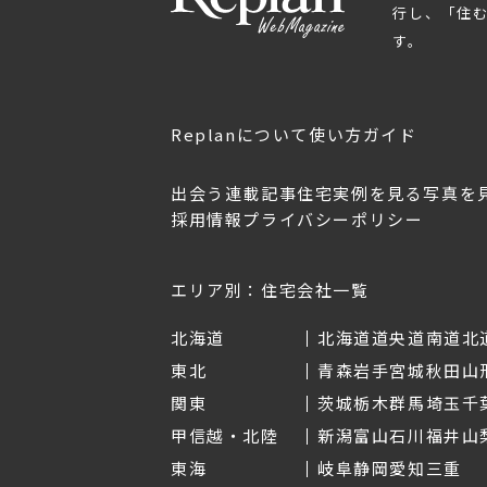
行し、「住
す。
Replanについて
使い方ガイド
出会う
連載記事
住宅実例を見る
写真を
採用情報
プライバシーポリシー
OL.152
美しく暮らす 東北のデザ
Replan宮城2026
イン住宅2026
2026年7月30日
2026年3月11日
エリア別：住宅会社一覧
北海道
北海道
道央
道南
道北
東北
青森
岩手
宮城
秋田
山
関東
茨城
栃木
群馬
埼玉
千
甲信越・北陸
新潟
富山
石川
福井
山
東海
岐阜
静岡
愛知
三重