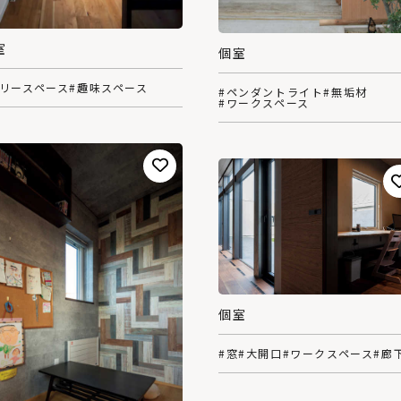
室
個室
フリースペース
#趣味スペース
#ペンダントライト
#無垢材
#ワークスペース
個室
#窓
#大開口
#ワークスペース
#廊