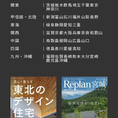
関東
茨城
栃木
群馬
埼玉
千葉
東京
神奈川
甲信越・北陸
新潟
富山
石川
福井
山梨
長野
東海
岐阜
静岡
愛知
三重
関西
滋賀
京都
大阪
兵庫
奈良
和歌山
中国
鳥取
島根
岡山
広島
山口
四国
徳島
香川
愛媛
高知
九州・沖縄
福岡
佐賀
長崎
熊本
大分
宮崎
鹿児島
沖縄