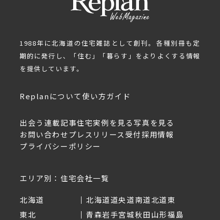
1988年に北海道の住宅雑誌として創刊。各種別冊も定
期的に発行し、「住む」「暮らす」をよりよくする情報
を提供しています。
Replanについて
使い方ガイド
出会う
連載記事
住宅実例を見る
写真を見る
お問い合わせ
プレスリリース受付
採用情報
プライバシーポリシー
エリア別：住宅会社一覧
北海道
北海道
道央
道南
道北
道東
東北
青森
岩手
宮城
秋田
山形
福島