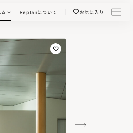
見る
Replanについて
お気に入り
Menu
E -インテリアと暮らす-
開！
鎌田紀彦のQ1.0住宅デザイン論
前真之のいごこちの科学