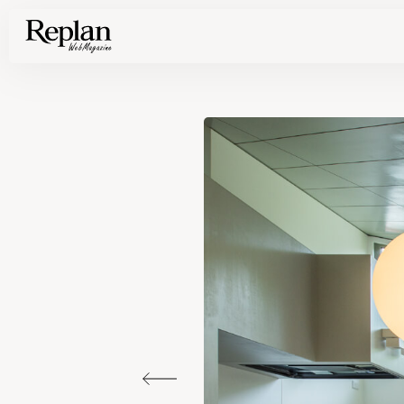
家づくりの基礎知識や空間づくりのコツなど、暮らしに役立つ情報を発信中！
住まいと暮らしの実例を写真と記事で丁寧にわかりやすくご紹介します
部位別の実例写真から、自分らしい住まいのアイデアや好み見つけてみませんか。
Find your house photos