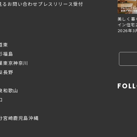
見る
お問い合わせ
プレスリリース受付
Replan北海道VOL.153
Replan北海道VOL.152
美しく暮
2026年6月27日
2026年3月28日
イン住宅2
2026年3
道東
形
福島
葉
東京
神奈川
梨
長野
FOL
良
和歌山
口
分
宮崎
鹿児島
沖縄