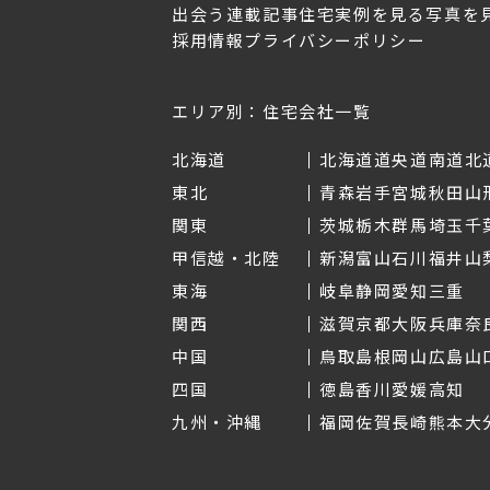
出会う
連載記事
住宅実例を見る
写真を
採用情報
プライバシーポリシー
OL.152
美しく暮らす 東北のデザ
Replan宮城2026
イン住宅2026
2026年7月30日
2026年3月11日
エリア別：住宅会社一覧
北海道
北海道
道央
道南
道北
東北
青森
岩手
宮城
秋田
山
関東
茨城
栃木
群馬
埼玉
千
甲信越・北陸
新潟
富山
石川
福井
山
東海
岐阜
静岡
愛知
三重
関西
滋賀
京都
大阪
兵庫
奈
中国
鳥取
島根
岡山
広島
山
四国
徳島
香川
愛媛
高知
九州・沖縄
福岡
佐賀
長崎
熊本
大