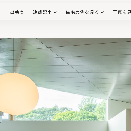
出会う
連載記事
住宅実例を見る
写真を
リノベーションで生まれ変わった、造作が映える住まい
ダイニングテーブル
(258)
キッチン収納
大開口
対面式キッチン
キッチンカウンター
この会社、ここがすごい！
INTERIOR&LIF
こだわりモデルハウス大公