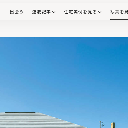
出会う
連載記事
住宅実例を見る
写真を
リノベーションで生まれ変わった、造作が映える住まい
ダイニングテーブル
(258)
キッチン収納
大開口
対面式キッチン
キッチンカウンター
この会社、ここがすごい！
INTERIOR&LIF
こだわりモデルハウス大公