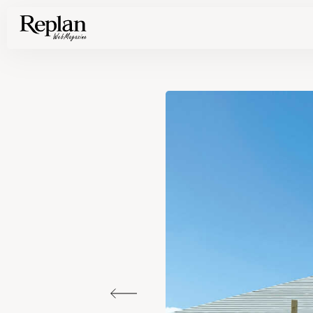
家づくりの基礎知識や空間づくりのコツなど、暮らしに役立つ情報を発信中！
住まいと暮らしの実例を写真と記事で丁寧にわかりやすくご紹介します
部位別の実例写真から、自分らしい住まいのアイデアや好み見つけてみませんか。
Find your house photos