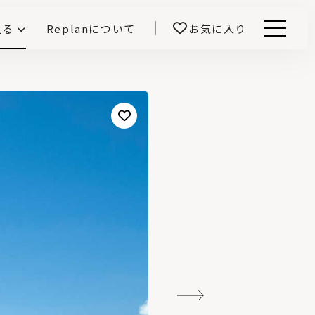
見る
Replanについて
お気に入り
Menu
E -インテリアと暮らす-
開！
鎌田紀彦のQ1.0住宅デザイン論
前真之のいごこちの科学