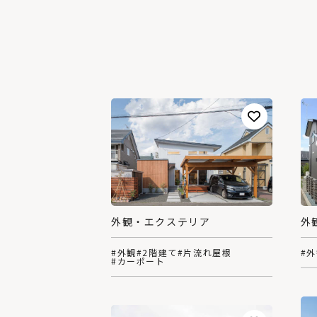
外観・エクステリア
外
#外観
#2階建て
#片流れ屋根
#
#カーポート