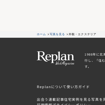
ホーム
写真を見る
外観・エクステリア
1988年に
行し、「住
す。
Replanについて
使い方ガイド
出会う
連載記事
住宅実例を見る
写真を
採用情報
プライバシーポリシー