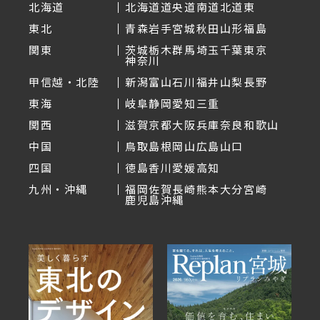
北海道
北海道
道央
道南
道北
道東
東北
青森
岩手
宮城
秋田
山形
福島
関東
茨城
栃木
群馬
埼玉
千葉
東京
神奈川
甲信越・北陸
新潟
富山
石川
福井
山梨
長野
東海
岐阜
静岡
愛知
三重
関西
滋賀
京都
大阪
兵庫
奈良
和歌山
中国
鳥取
島根
岡山
広島
山口
四国
徳島
香川
愛媛
高知
九州・沖縄
福岡
佐賀
長崎
熊本
大分
宮崎
鹿児島
沖縄