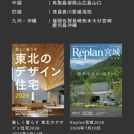
中国
鳥取
島根
岡山
広島
山口
四国
徳島
香川
愛媛
高知
九州・沖縄
福岡
佐賀
長崎
熊本
大分
宮崎
鹿児島
沖縄
美しく暮らす 東北のデザ
Replan宮城2026
Re
イン住宅2026
2026年7月30日
2
2026年3月11日