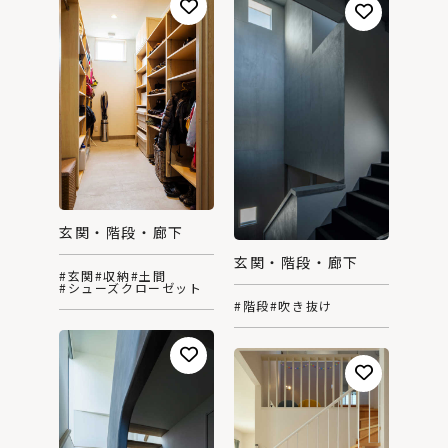
玄関・階段・廊下
玄関・階段・廊下
#玄関
#収納
#土間
#シューズクローゼット
#階段
#吹き抜け