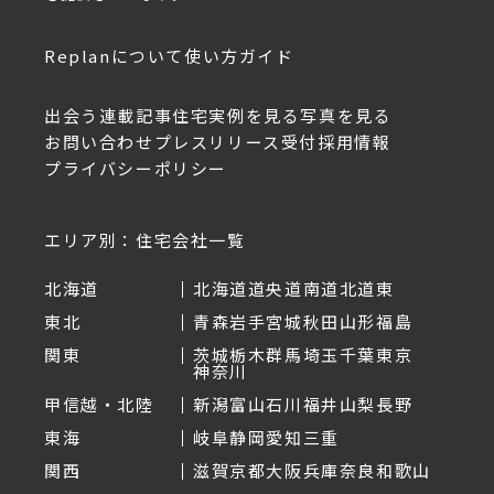
Replanについて
使い方ガイド
出会う
連載記事
住宅実例を見る
写真を見る
お問い合わせ
プレスリリース受付
採用情報
プライバシーポリシー
エリア別：住宅会社一覧
北海道
北海道
道央
道南
道北
道東
東北
青森
岩手
宮城
秋田
山形
福島
関東
茨城
栃木
群馬
埼玉
千葉
東京
神奈川
甲信越・北陸
新潟
富山
石川
福井
山梨
長野
東海
岐阜
静岡
愛知
三重
関西
滋賀
京都
大阪
兵庫
奈良
和歌山