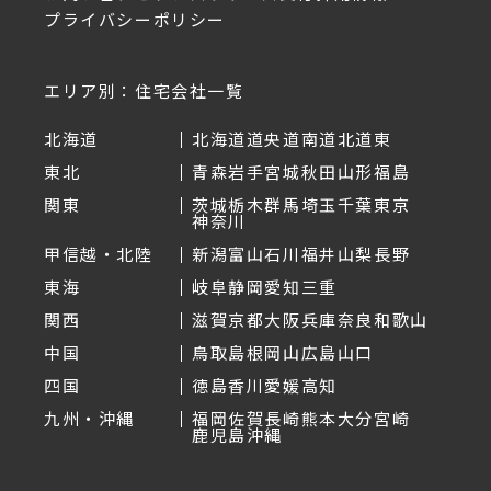
プライバシーポリシー
エリア別：住宅会社一覧
北海道
北海道
道央
道南
道北
道東
東北
青森
岩手
宮城
秋田
山形
福島
関東
茨城
栃木
群馬
埼玉
千葉
東京
神奈川
甲信越・北陸
新潟
富山
石川
福井
山梨
長野
東海
岐阜
静岡
愛知
三重
関西
滋賀
京都
大阪
兵庫
奈良
和歌山
中国
鳥取
島根
岡山
広島
山口
四国
徳島
香川
愛媛
高知
九州・沖縄
福岡
佐賀
長崎
熊本
大分
宮崎
鹿児島
沖縄