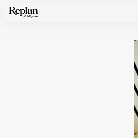
家づくりの基礎知識や空間づくりのコツなど、暮らしに役立つ情報を発信中！
住まいと暮らしの実例を写真と記事で丁寧にわかりやすくご紹介します
部位別の実例写真から、自分らしい住まいのアイデアや好み見つけてみませんか。
Find your house photos