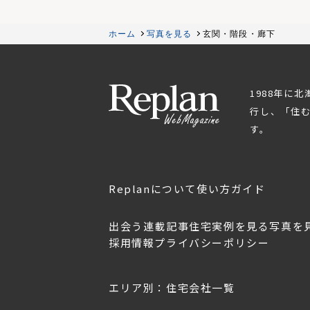
ホーム
写真を見る
玄関・階段・廊下
1988年に
行し、「住
す。
Replanについて
使い方ガイド
出会う
連載記事
住宅実例を見る
写真を
採用情報
プライバシーポリシー
東北のデザ
Replan宮城2026
Replan北海道VOL.153
2026年7月30日
2026年6月27日
エリア別：住宅会社一覧