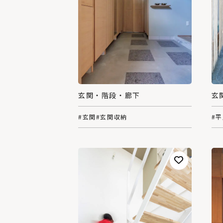
玄関・階段・廊下
玄
#玄関
#玄関収納
#