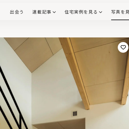
出会う
連載記事
住宅実例を見る
写真を
リノベーションで生まれ変わった、造作が映える住まい
ダイニングテーブル
(258)
キッチン収納
大開口
対面式キッチン
キッチンカウンター
この会社、ここがすごい！
INTERIOR&LIF
こだわりモデルハウス大公