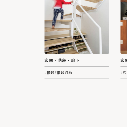
玄関・階段・廊下
玄
#階段
#階段収納
#