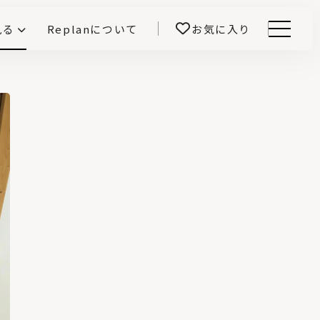
見る
Replanについて
お気に入り
Menu
E -インテリアと暮らす-
開！
鎌田紀彦のQ1.0住宅デザイン論
前真之のいごこちの科学