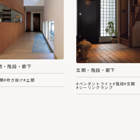
関・階段・廊下
玄関・階段・廊下
玄関
#吹き抜け
#土間
#ペンダントライト
#階段
#玄関
#シーリングランプ