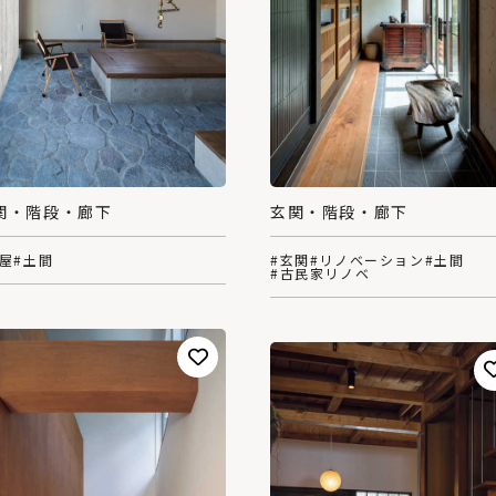
玄関・階段・廊下
関・階段・廊下
#玄関
#リノベーション
#土間
平屋
#土間
#古民家リノベ