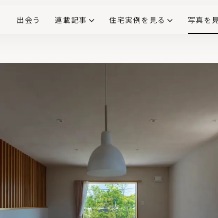
出会う
連載記事
住宅実例を見る
写真を
リノベーションで生まれ変わった、造作が映える住まい
ダイニングテーブル
(258)
キッチン収納
大開口
対面式キッチン
キッチンカウンター
この会社、ここがすごい！
INTERIOR&LIF
こだわりモデルハウス大公