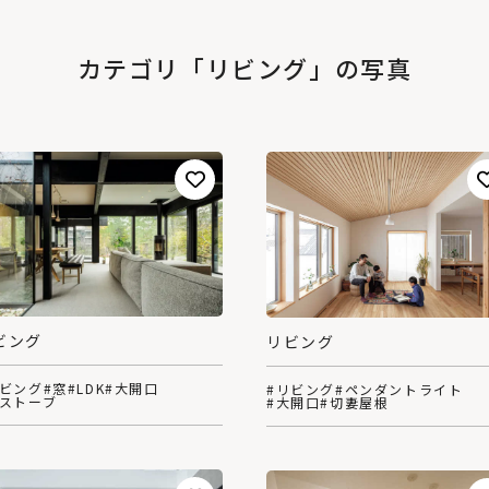
カテゴリ「リビング」の写真
ビング
リビング
リビング
#窓
#LDK
#大開口
#リビング
#ペンダントライト
薪ストーブ
#大開口
#切妻屋根