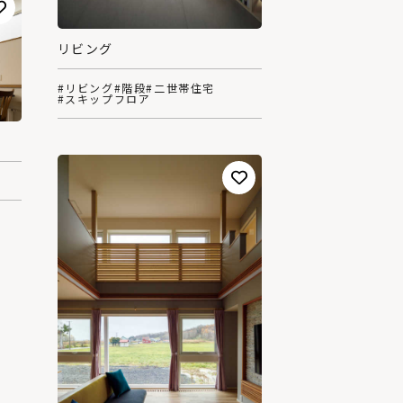
リビング
#リビング
#階段
#二世帯住宅
#スキップフロア