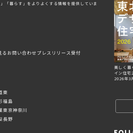
む」「暮らす」をよりよくする情報を提供していま
見る
お問い合わせ
プレスリリース受付
Replan北海道VOL.153
Replan北海道VOL.152
美しく暮
2026年6月27日
2026年3月28日
イン住宅2
2026年3
道東
形
福島
葉
東京
神奈川
梨
長野
FOL