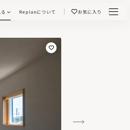
見る
Replanについて
お気に入り
Menu
E -インテリアと暮らす-
開！
鎌田紀彦のQ1.0住宅デザイン論
前真之のいごこちの科学