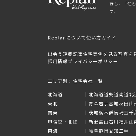
行し、「住
す。
Replanについて
使い方ガイド
出会う
連載記事
住宅実例を見る
写真を
採用情報
プライバシーポリシー
OL.152
美しく暮らす 東北のデザ
Replan宮城2026
イン住宅2026
2026年7月30日
2026年3月11日
エリア別：住宅会社一覧
北海道
北海道
道央
道南
道北
東北
青森
岩手
宮城
秋田
山
関東
茨城
栃木
群馬
埼玉
千
甲信越・北陸
新潟
富山
石川
福井
山
東海
岐阜
静岡
愛知
三重