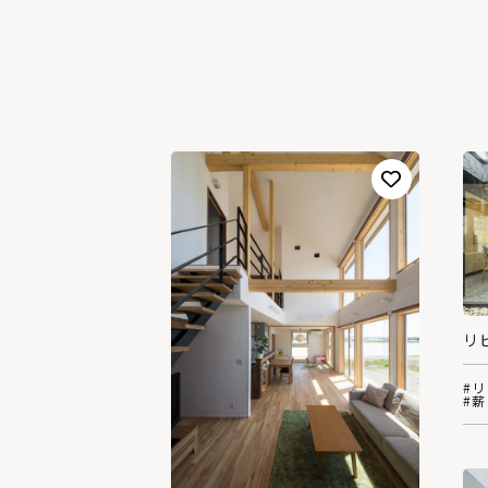
リ
#
#