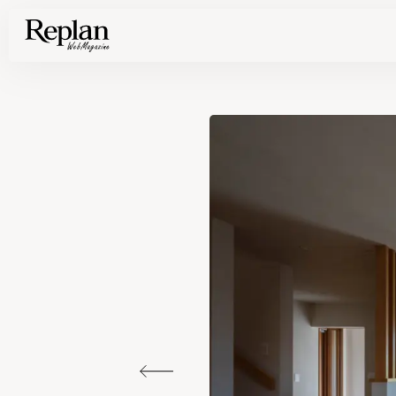
家づくりの基礎知識や空間づくりのコツなど、暮らしに役立つ情報を発信中！
住まいと暮らしの実例を写真と記事で丁寧にわかりやすくご紹介します
部位別の実例写真から、自分らしい住まいのアイデアや好み見つけてみませんか。
Find your house photos