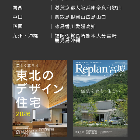
関西
滋賀
京都
大阪
兵庫
奈良
和歌山
中国
鳥取
島根
岡山
広島
山口
四国
徳島
香川
愛媛
高知
九州・沖縄
福岡
佐賀
長崎
熊本
大分
宮崎
鹿児島
沖縄