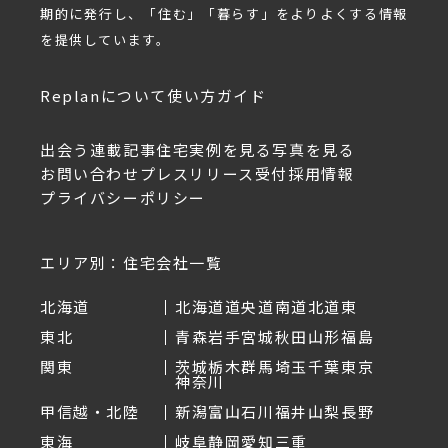
期的に発行し、「住む」「暮らす」をよりよくする情報
を提供しています。
Replanについて
使い方ガイド
出会う
連載記事
住宅実例を見る
写真を見る
お問い合わせ
プレスリリース受付
採用情報
プライバシーポリシー
エリア別：住宅会社一覧
北海道
北海道
道央
道南
道北
道東
東北
青森
岩手
宮城
秋田
山形
福島
関東
茨城
栃木
群馬
埼玉
千葉
東京
神奈川
甲信越・北陸
新潟
富山
石川
福井
山梨
長野
東海
岐阜
静岡
愛知
三重