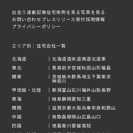
出会う
連載記事
住宅実例を見る
写真を見る
お問い合わせ
プレスリリース受付
採用情報
プライバシーポリシー
エリア別：住宅会社一覧
北海道
北海道
道央
道南
道北
道東
東北
青森
岩手
宮城
秋田
山形
福島
関東
茨城
栃木
群馬
埼玉
千葉
東京
神奈川
甲信越・北陸
新潟
富山
石川
福井
山梨
長野
東海
岐阜
静岡
愛知
三重
関西
滋賀
京都
大阪
兵庫
奈良
和歌山
中国
鳥取
島根
岡山
広島
山口
四国
徳島
香川
愛媛
高知