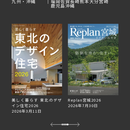
九州・沖縄
福岡
佐賀
長崎
熊本
大分
宮崎
鹿児島
沖縄
美しく暮らす 東北のデザ
Replan宮城2026
Re
イン住宅2026
2026年7月30日
2
2026年3月11日