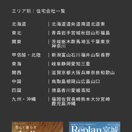
エリア別：住宅会社一覧
北海道
北海道
道央
道南
道北
道東
東北
青森
岩手
宮城
秋田
山形
福島
関東
茨城
栃木
群馬
埼玉
千葉
東京
神奈川
甲信越・北陸
新潟
富山
石川
福井
山梨
長野
東海
岐阜
静岡
愛知
三重
関西
滋賀
京都
大阪
兵庫
奈良
和歌山
中国
鳥取
島根
岡山
広島
山口
四国
徳島
香川
愛媛
高知
九州・沖縄
福岡
佐賀
長崎
熊本
大分
宮崎
鹿児島
沖縄