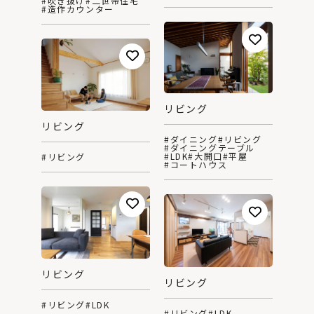
#吹き抜け
#二世帯住宅
#造作カウンター
リビング
リビング
#ダイニング
#リビング
#ダイニングテーブル
#LDK
#大開口
#平屋
#リビング
#コートハウス
リビング
リビング
#リビング
#LDK
#リビング
#LDK