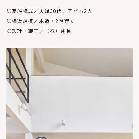
◎家族構成／夫婦30代、子ども2人
◎構造規模／木造・2階建て
◎設計・施工／（株）創樹