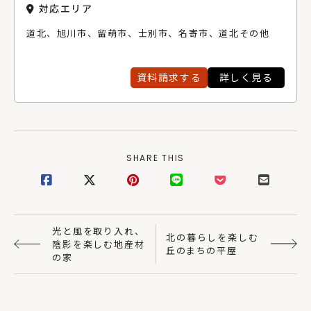
実現できるのは、寒冷地の工務店だからこそのノウハウ
対応エリア
と技術力があるからです。創樹のプランニングは時間を
道北、旭川市、留萌市、士別市、名寄市、道北その他
かけて一緒につくり上げていくスタイル。住まい手に寄
り添いながら、ともに唯一無二の家を創造していくパー
トナーとして、私たちはこれからも性能・デザイン・価
格のバランスを大切にしていきます。
資料請求する
詳しく見る
SHARE THIS
光と風を取り入れ、
北の暮らしを楽しむ
陰影を楽しむ地産材
丘のまちの平屋
の家