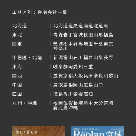
エリア別：住宅会社一覧
北海道
北海道
道央
道南
道北
道東
東北
青森
岩手
宮城
秋田
山形
福島
関東
茨城
栃木
群馬
埼玉
千葉
東京
神奈川
甲信越・北陸
新潟
富山
石川
福井
山梨
長野
東海
岐阜
静岡
愛知
三重
関西
滋賀
京都
大阪
兵庫
奈良
和歌山
中国
鳥取
島根
岡山
広島
山口
四国
徳島
香川
愛媛
高知
九州・沖縄
福岡
佐賀
長崎
熊本
大分
宮崎
鹿児島
沖縄