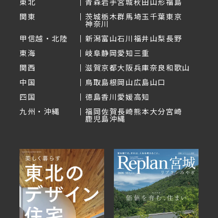
東北
青森
岩手
宮城
秋田
山形
福島
関東
茨城
栃木
群馬
埼玉
千葉
東京
神奈川
甲信越・北陸
新潟
富山
石川
福井
山梨
長野
東海
岐阜
静岡
愛知
三重
関西
滋賀
京都
大阪
兵庫
奈良
和歌山
中国
鳥取
島根
岡山
広島
山口
四国
徳島
香川
愛媛
高知
九州・沖縄
福岡
佐賀
長崎
熊本
大分
宮崎
鹿児島
沖縄