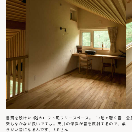
書斎を設けた2階のロフト風フリースペース。「2階で聴く音
念
楽もなかなか良いですよ。天井の傾斜が音を反射するので、柔
らかい音になるんです」とBさん