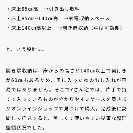
・床上85㎝高 →引き出し収納
・床上85㎝〜140㎝高 →家電収納スペース
・床上140㎝高以上 →開き扉収納（中は可動棚）
と、いう設計に。
開き扉収納は、床からの高さが140㎝以上で奥行き
が60㎝もあるため、奥に入った物の出し入れが容
易ではありません。そこでYさん宅では、
片手で持
てて入っているものが分かりやすい
ケースを奥さま
がオンラインショップで見つけて購入。完成後に訪
問して拝見すると、美しくて使いやすい見事な整理
整頓状況でした。