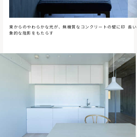
東からのやわらかな光が、無機質なコンクリートの壁に印
長い
象的な陰影をもたらす