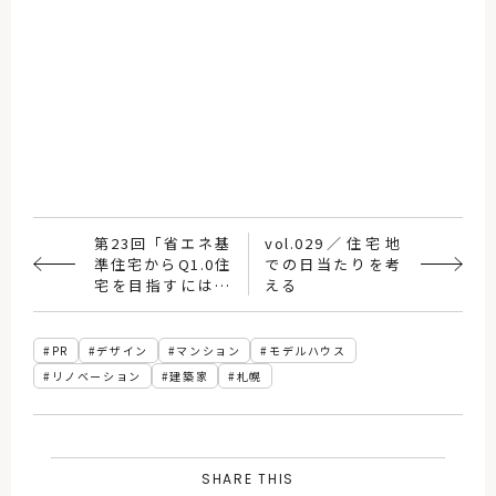
第23回「省エネ基
vol.029／住宅地
準住宅からQ1.0住
での日当たりを考
宅を目指すにはど
える
こを攻めるか？」
PR
デザイン
マンション
モデルハウス
リノベーション
建築家
札幌
SHARE THIS