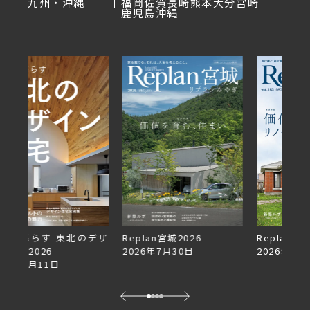
九州・沖縄
福岡
佐賀
長崎
熊本
大分
宮崎
鹿児島
沖縄
デザ
Replan宮城2026
Replan北海道VOL.153
2026年7月30日
2026年6月27日