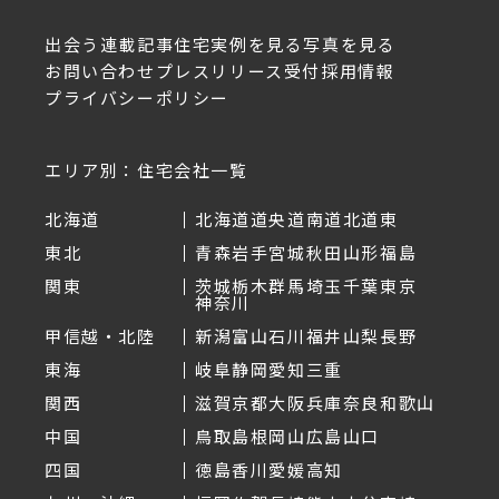
出会う
連載記事
住宅実例を見る
写真を見る
お問い合わせ
プレスリリース受付
採用情報
プライバシーポリシー
エリア別：住宅会社一覧
北海道
北海道
道央
道南
道北
道東
東北
青森
岩手
宮城
秋田
山形
福島
関東
茨城
栃木
群馬
埼玉
千葉
東京
神奈川
甲信越・北陸
新潟
富山
石川
福井
山梨
長野
東海
岐阜
静岡
愛知
三重
関西
滋賀
京都
大阪
兵庫
奈良
和歌山
中国
鳥取
島根
岡山
広島
山口
四国
徳島
香川
愛媛
高知