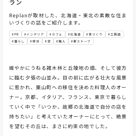
ラン
Replanが取材した、北海道・東北の素敵な住ま
いづくりの話をご紹介します。
PR
インテリア
カフェ
北海道
家づくり
工務店
暮らし
移住
窓
職人
薪ストーブ
緩やかにうねる雑木林と丘陵地の畑、そして彼方
に臨む夕張の山並み。目の前に広がる壮大な風景
に惹かれ、栗山町への移住を決めた料理人のオー
ナー。京都、イタリア、フランス、東京で暮らし
ていく中で「いつか、故郷の北海道で自分の店を
持ちたい」と考えていたオーナーにとって、絶景
を望むその丘は、まさに約束の地でした。