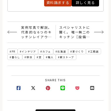
資料請求する
詳しく見る
実例写真で解説。
スペシャリストに
代表的な6つのキ
聞く。 唯一無二の
ッチンレイアウト
キッチン［設備・
の種類と特徴
機器編］
PR
インテリア
カフェ
北海道
家づくり
工務店
暮らし
移住
窓
職人
薪ストーブ
SHARE THIS