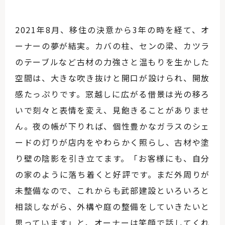
2021
年
8
月、移住の決意から
3
年の時を経て、オ
ーナーの夢が結実。カバの柱、センの梁、カツラ
のテーブルなど古材の力強さと温もりを生かした
空間は、大きな吹き抜けと開口が設けられ、開放
感たっぷりです。窓越しに広がる借景は光の移ろ
いで刻々と表情を変え、見飽きることがありませ
ん。夜の帳が下りれば、個性豊かなガラスのシェ
ードの灯りが店内をやわらかく照らし、古材や塗
り壁の陰影を引き立てます。「お客様にも、自分
の家のように落ち着くと好評です。まだ外周りが
未整備なので、これからも武部建設といろいろと
相談しながら、外構や庭の整備をしていきたいと
思っています」と、オーナーは笑顔で話してくれ