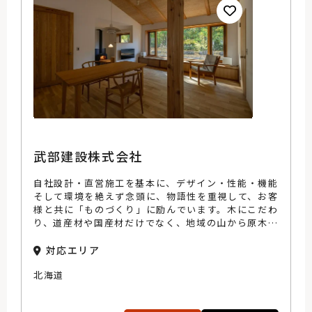
武部建設株式会社
自社設計・直営施工を基本に、デザイン・性能・機能
そして環境を絶えず念頭に、物語性を重視して、お客
様と共に「ものづくり」に励んでいます。木にこだわ
り、道産材や国産材だけでなく、地域の山から原木を
仕入れるなど、多岐にわたる木材を使いこなす空間を
提案できるのは、それを形にできる腕のいい大工がい
対応エリア
るからこそ。住めば住むほどに愛着を増す手づくりの
北海道
家、それが武部建設の家づくりです。