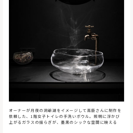
オーナーが月夜の洞爺湖をイメージして高臣さんに制作を
依頼した、1階女子トイレの手洗いボウル。照明に浮かび
上がるガラスの揺らぎが、墨黒のシックな空間に映える