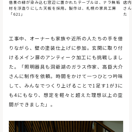
借景の緑が染み込む窓辺に置かれたテーブルは、ナラ無垢
店内
材を浮造りにした天板を採用。製作は、札幌の家具工房
さん
「621」
た
工事中、オーナーも家族や近所の人たちの手を借
りながら、壁の塗装仕上げに参加。玄関に取り付
けるメイン扉のアンティーク加工にも挑戦しまし
た。「照明器具も洞爺湖のガラス作家、高臣大介
さんに制作を依頼。時間をかけて一つひとつ吟味
して、みんなでつくり上げることで
1
足す
1
が
3
に
も
4
にもなり、想定を軽々と超えた理想以上の空
間ができました」。