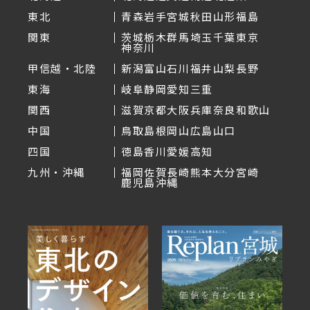
東北
青森
岩手
宮城
秋田
山形
福島
関東
茨城
栃木
群馬
埼玉
千葉
東京
神奈川
甲信越・北陸
新潟
富山
石川
福井
山梨
長野
東海
岐阜
静岡
愛知
三重
関西
滋賀
京都
大阪
兵庫
奈良
和歌山
中国
鳥取
島根
岡山
広島
山口
四国
徳島
香川
愛媛
高知
九州・沖縄
福岡
佐賀
長崎
熊本
大分
宮崎
鹿児島
沖縄