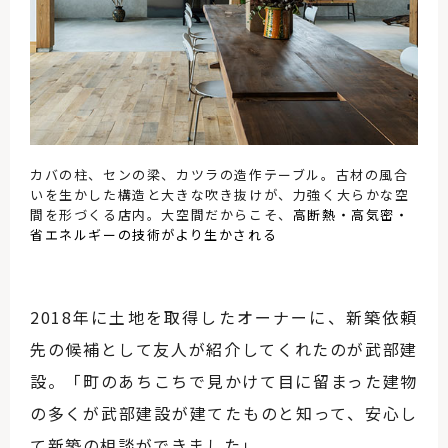
カバの柱、センの梁、カツラの造作テーブル。古材の風合
いを生かした構造と大きな吹き抜けが、力強く大らかな空
間を形づくる店内。大空間だからこそ、
高断熱・高気密・
省エネルギーの
技術がより
生かされる
2018
年に土地を取得したオーナーに、新築依頼
先の候補として友人が紹介してくれたのが武部建
設。「町のあちこちで見かけて目に留まった建物
の多くが武部建設が建てたものと知って、安心し
て新築の相談ができました」。